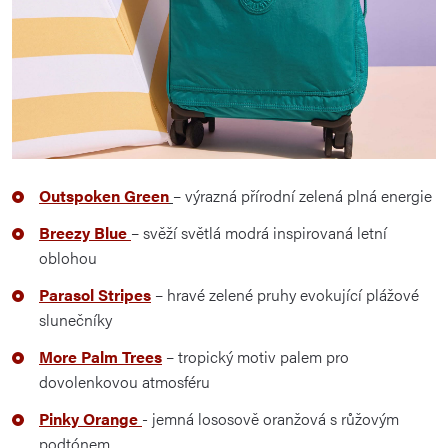
Outspoken Green
– výrazná přírodní zelená plná energie
Breezy Blue
– svěží světlá modrá inspirovaná letní
oblohou
Parasol Stripes
– hravé zelené pruhy evokující plážové
slunečníky
More Palm Trees
– tropický motiv palem pro
dovolenkovou atmosféru
Pinky Orange
- jemná lososově oranžová s růžovým
podtónem