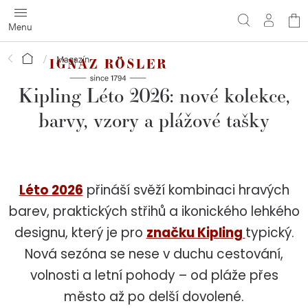
Přejít
N
na
obsah
ko
Domů
Magazín
Kipling Léto 2026: nové kolekce,
barvy, vzory a plážové tašky
Léto 2026
přináší svěží kombinaci hravých
barev, praktických střihů a ikonického lehkého
designu, který je pro
značku Kipling
typický.
Nová sezóna se nese v duchu cestování,
volnosti a letní pohody – od pláže přes
město až po delší dovolené.