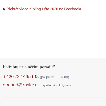
▶ Přehrát video Kipling Léto 2026 na Facebooku
Z
Potřebujete s něčím poradit?
á
p
+420 722 465 613
(po-pá: 9:00 - 17:00)
a
obchod@rosler.cz
napište nám kdykoliv
t
í