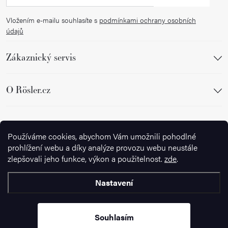
Vložením e-mailu souhlasíte s
podmínkami ochrany osobních
údajů
Zákaznický servis
O Rösler.cz
Sledujte nás
Používáme cookies, abychom Vám umožnili pohodlné
prohlížení webu a díky analýze provozu webu neustále
zlepšovali jeho funkce, výkon a použitelnost.
zde
.
Nastavení
Copyright 2026
Ignazrosler.cz
. Všechna práva vyhrazena.
Upravit
nastavení cookies
Souhlasím
Vytvořil Shoptet Premium