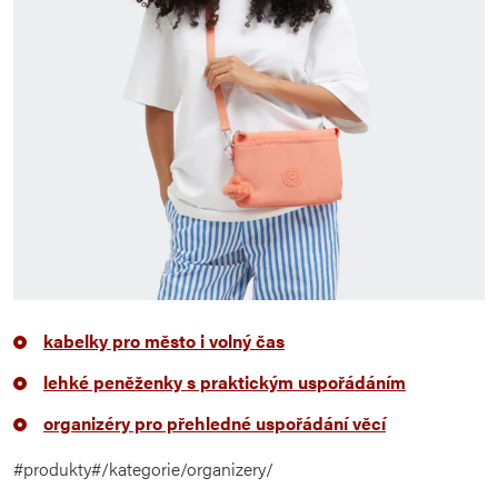
kabelky pro město i volný čas
lehké peněženky s praktickým uspořádáním
organizéry pro přehledné uspořádání věcí
#produkty#/kategorie/organizery/