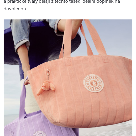
a praktické tvary dělají z těchto tašek ideální doplněk na
dovolenou.