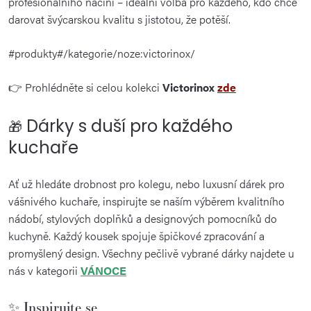
profesionálního náčiní – ideální volba pro každého, kdo chce
darovat švýcarskou kvalitu s jistotou, že potěší.
#produkty#/kategorie/noze:victorinox/
👉 Prohlédněte si celou kolekci
Victorinox
zde
Dárky s duší pro každého
🎁
kuchaře
Ať už hledáte drobnost pro kolegu, nebo luxusní dárek pro
vášnivého kuchaře, inspirujte se naším výběrem kvalitního
nádobí, stylových doplňků a designových pomocníků do
kuchyně. Každý kousek spojuje špičkové zpracování a
promyšlený design. Všechny pečlivě vybrané dárky najdete u
nás v kategorii
VÁNOCE
✨ Inspirujte se