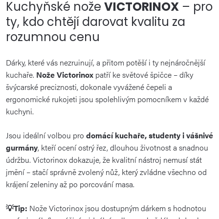
Kuchyňské nože
VICTORINOX
– pro
ty, kdo chtějí darovat kvalitu za
rozumnou cenu
Dárky, které vás nezruinují, a přitom potěší i ty nejnáročnější
kuchaře.
Nože Victorinox
patří ke světové špičce – díky
švýcarské preciznosti, dokonale vyvážené čepeli a
ergonomické rukojeti jsou spolehlivým pomocníkem v každé
kuchyni.
Jsou ideální volbou pro
domácí kuchaře, studenty i vášnivé
gurmány
, kteří ocení ostrý řez, dlouhou životnost a snadnou
údržbu. Victorinox dokazuje, že kvalitní nástroj nemusí stát
jmění – stačí správně zvolený nůž, který zvládne všechno od
krájení zeleniny až po porcování masa.
💡Tip:
Nože Victorinox jsou dostupným dárkem s hodnotou