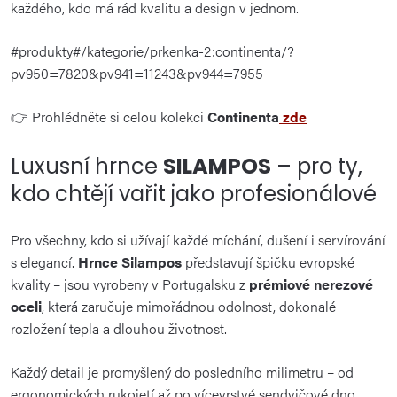
každého, kdo má rád kvalitu a design v jednom.
#produkty#/kategorie/prkenka-2:continenta/?
pv950=7820&pv941=11243&pv944=7955
👉 Prohlédněte si celou kolekci
Continenta
zde
Luxusní hrnce
SILAMPOS
– pro ty,
kdo chtějí vařit jako profesionálové
Pro všechny, kdo si užívají každé míchání, dušení i servírování
s elegancí.
Hrnce Silampos
představují špičku evropské
kvality – jsou vyrobeny v Portugalsku z
prémiové nerezové
oceli
, která zaručuje mimořádnou odolnost, dokonalé
rozložení tepla a dlouhou životnost.
Každý detail je promyšlený do posledního milimetru – od
ergonomických rukojetí až po vícevrstvé sendvičové dno,