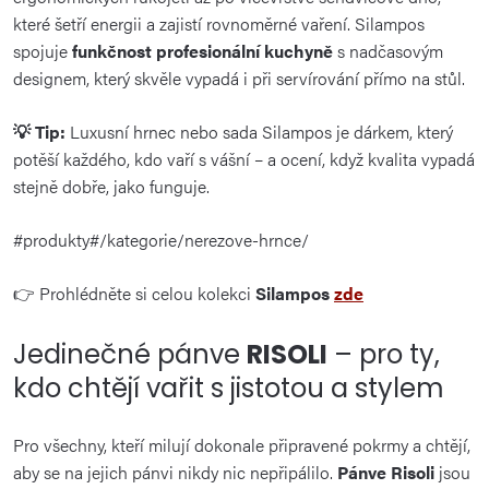
které šetří energii a zajistí rovnoměrné vaření. Silampos
spojuje
funkčnost profesionální kuchyně
s nadčasovým
designem, který skvěle vypadá i při servírování přímo na stůl.
💡 Tip:
Luxusní hrnec nebo sada Silampos je dárkem, který
potěší každého, kdo vaří s vášní – a ocení, když kvalita vypadá
stejně dobře, jako funguje.
#produkty#/kategorie/nerezove-hrnce/
👉 Prohlédněte si celou kolekci
Silampos
zde
Jedinečné pánve
RISOLI
– pro ty,
kdo chtějí vařit s jistotou a stylem
Pro všechny, kteří milují dokonale připravené pokrmy a chtějí,
aby se na jejich pánvi nikdy nic nepřipálilo.
Pánve Risoli
jsou