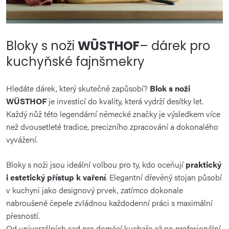
Bloky s noži
WÜSTHOF
– dárek pro
kuchyňské fajnšmekry
Hledáte dárek, který skutečně zapůsobí?
Blok s noži
WÜSTHOF
je investicí do kvality, která vydrží desítky let.
Každý nůž této legendární německé značky je výsledkem více
než dvousetleté tradice, precizního zpracování a dokonalého
vyvážení.
Bloky s noži jsou ideální volbou pro ty, kdo oceňují
praktický
i estetický přístup k vaření
. Elegantní dřevěný stojan působí
v kuchyni jako designový prvek, zatímco dokonale
nabroušené čepele zvládnou každodenní práci s maximální
přesností.
Od univerzálních sad pro domácí kuchaře až po profesionální