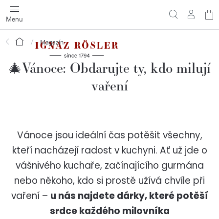
Přejít
N
na
obsah
ko
Domů
Magazín
🎄Vánoce: Obdarujte ty, kdo milují
vaření
Vánoce jsou ideální čas potěšit všechny,
kteří nacházejí radost v kuchyni. Ať už jde o
vášnivého kuchaře, začínajícího gurmána
nebo někoho, kdo si prostě užívá chvíle při
vaření –
u nás najdete dárky, které potěší
srdce každého milovníka