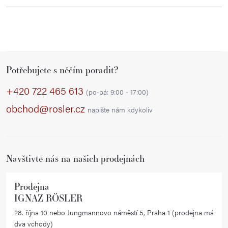
Z
Potřebujete s něčím poradit?
á
p
+420 722 465 613
(po-pá: 9:00 - 17:00)
a
obchod@rosler.cz
napište nám kdykoliv
t
í
Navštivte nás na našich prodejnách
Prodejna
IGNAZ RÖSLER
28. října 10 nebo Jungmannovo náměstí 5, Praha 1 (prodejna má
dva vchody)