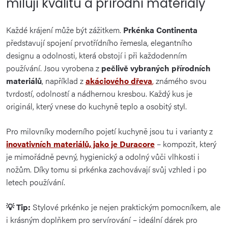
milují kvalitu a přírodní materiály
Každé krájení může být zážitkem.
Prkénka Continenta
představují spojení prvotřídního řemesla, elegantního
designu a odolnosti, která obstojí i při každodenním
používání. Jsou vyrobena z
pečlivě vybraných přírodních
materiálů
, například z
akáciového dřeva
,
známého svou
tvrdostí, odolností a nádhernou kresbou. Každý kus je
originál, který vnese do kuchyně teplo a osobitý styl.
Pro milovníky moderního pojetí kuchyně jsou tu i varianty z
inovativních materiálů, jako je Duracore
– kompozit, který
je mimořádně pevný, hygienický a odolný vůči vlhkosti i
nožům. Díky tomu si prkénka zachovávají svůj vzhled i po
letech používání.
💡 Tip:
Stylové prkénko je nejen praktickým pomocníkem, ale
i krásným doplňkem pro servírování – ideální dárek pro