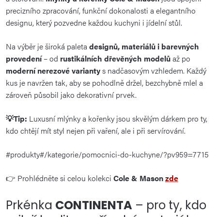
precizního zpracování, funkční dokonalosti a elegantního
designu, který pozvedne každou kuchyni i jídelní stůl.
Na výběr je široká paleta
designů, materiálů i barevných
provedení
– od
rustikálních dřevěných modelů
až po
moderní nerezové varianty
s nadčasovým vzhledem. Každý
kus je navržen tak, aby se pohodlně držel, bezchybně mlel a
zároveň působil jako dekorativní prvek.
💡Tip:
Luxusní mlýnky a kořenky jsou skvělým dárkem pro ty,
kdo chtějí mít styl nejen při vaření, ale i při servírování.
#produkty#/kategorie/pomocnici-do-kuchyne/?pv959=7715
👉 Prohlédněte si celou kolekci
Cole & Mason
zde
Prkénka
CONTINENTA
– pro ty, kdo