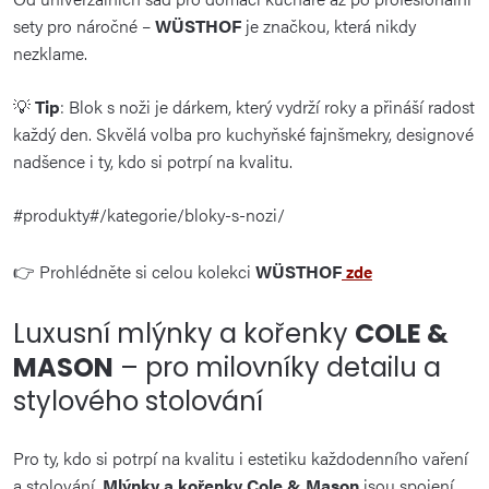
sety pro náročné –
WÜSTHOF
je značkou, která nikdy
nezklame.
💡
Tip
: Blok s noži je dárkem, který vydrží roky a přináší radost
každý den. Skvělá volba pro kuchyňské fajnšmekry, designové
nadšence i ty, kdo si potrpí na kvalitu.
#produkty#/kategorie/bloky-s-nozi/
👉 Prohlédněte si celou kolekci
WÜSTHOF
zde
Luxusní mlýnky a kořenky
COLE &
MASON
– pro milovníky detailu a
stylového stolování
Pro ty, kdo si potrpí na kvalitu i estetiku každodenního vaření
a stolování.
Mlýnky a kořenky Cole & Mason
jsou spojení