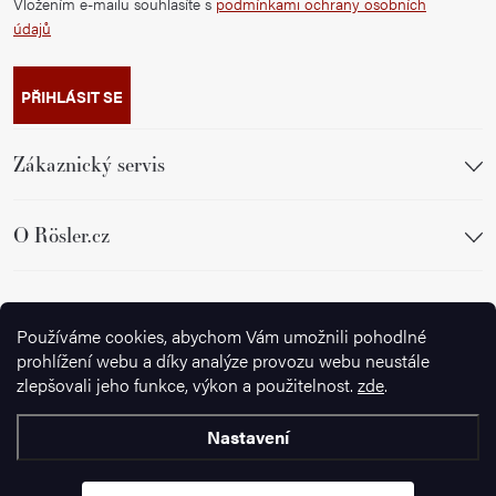
Vložením e-mailu souhlasíte s
podmínkami ochrany osobních
údajů
PŘIHLÁSIT SE
Zákaznický servis
O Rösler.cz
Sledujte nás
Používáme cookies, abychom Vám umožnili pohodlné
prohlížení webu a díky analýze provozu webu neustále
zlepšovali jeho funkce, výkon a použitelnost.
zde
.
Nastavení
Copyright 2026
Ignazrosler.cz
. Všechna práva vyhrazena.
Upravit
nastavení cookies