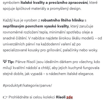
symbolem
italské kvality a precizního zpracování
, které
spojuje špičkové materiály a promyšlený design.
Každý kus je vyroben z
robustního litého hliníku
s
nepřilnavým povrchem vysoké kvality
, který zaručuje
rovnoměrné rozložení tepla, minimální spotřebu oleje a
snadné čištění. V nabídce najdete širokou škálu modelů – od
univerzálních pánví na každodenní vaření až po
specializované kousky pro grilování, palačinky nebo woky.
💡 Tip:
Pánve Risoli jsou ideálním dárkem pro všechny, kdo
milují kvalitní nádobí a chtějí, aby jejich kuchyně fungovala
stejně dobře, jak vypadá – s nádechem italské elegance.
#produkty#/kategorie/panve/
👉 Prohlédněte si celou kolekci
Risoli
zde