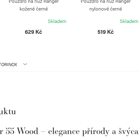
Pouzdro na nůž Ranger
Pouzdro na nůž Ranger
kožené černé
nylonové černé
VICTORINOX
VICTORINOX
Skladem
Skladem
629 Kč
519 Kč
TORINOX
duktu
 55 Wood – elegance přírody a švýca