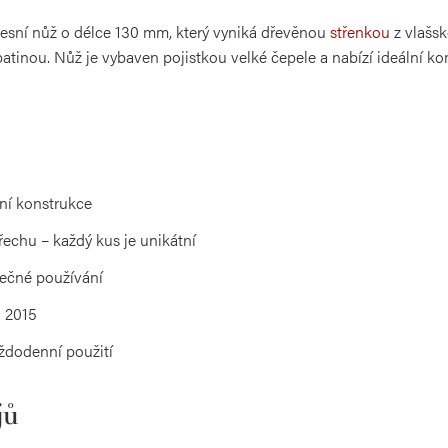
pesní nůž o délce 130 mm, který vyniká dřevěnou
střenkou
z vlašsk
atinou. Nůž je vybaven pojistkou velké čepele a nabízí ideální ko
ní konstrukce
řechu – každý kus je unikátní
pečné používání
d 2015
aždodenní použití
jů