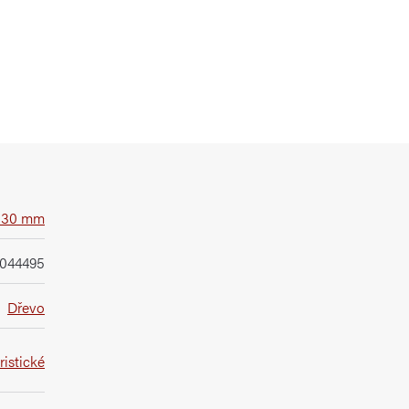
 130 mm
0044495
Dřevo
istické