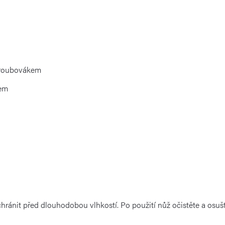
šroubovákem
kem
ánit před dlouhodobou vlhkostí. Po použití nůž očistěte a osušte