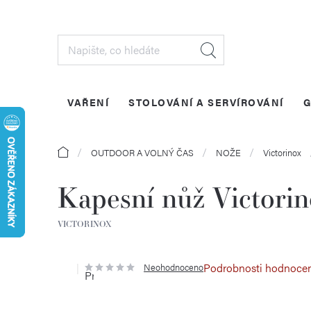
Přejít
na
obsah
VAŘENÍ
STOLOVÁNÍ A SERVÍROVÁNÍ
G
Domů
OUTDOOR A VOLNÝ ČAS
NOŽE
Victorinox
Kapesní nůž Victor
VICTORINOX
Podrobnosti hodnoce
Neohodnoceno
Průměrné
hodnocení
produktu
je
0,0