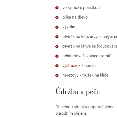
velký nůž s pojistkou
pilka na dřevo
vývrtka
otvírák na konzervy s malým 
otvírák na láhve se šroubová
odstraňovač izolace z drátů
výstružník
/ bodec
nerezový kroužek na klíče
Údržba a péče
Dřevěnou střenku doporučujeme chr
přírodním olejem.