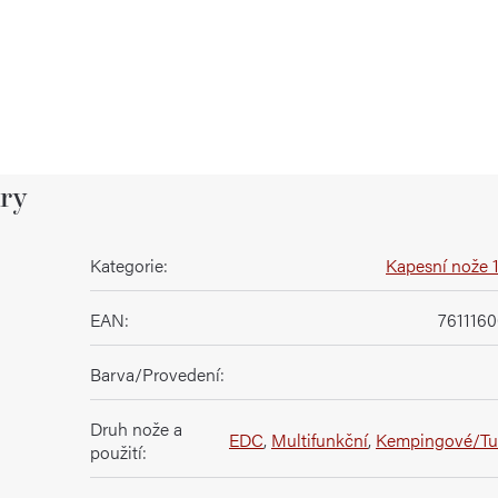
ry
Kategorie
:
Kapesní nože
EAN
:
761116
Barva/Provedení
:
Druh nože a
EDC
,
Multifunkční
,
Kempingové/Tur
použití
: