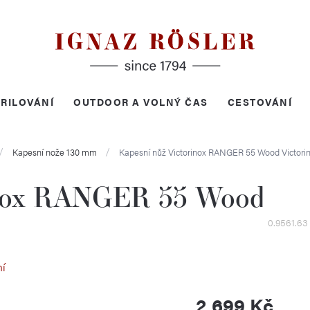
RILOVÁNÍ
OUTDOOR A VOLNÝ ČAS
CESTOVÁNÍ
Kapesní nože 130 mm
Kapesní nůž Victorinox RANGER 55 Wood
Victori
inox RANGER 55 Wood
0.9561.63
ní
2 699 Kč