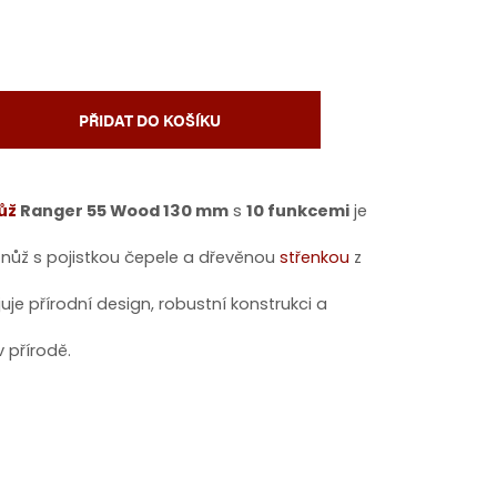
PŘIDAT DO KOŠÍKU
ůž
Ranger 55 Wood 130 mm
s
10 funkcemi
je
 nůž s pojistkou čepele a dřevěnou
střenkou
z
uje přírodní design, robustní konstrukci a
v přírodě.