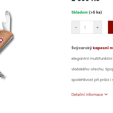
Měrná
Skladem
(>5 ks)
cena:
−
+
Švýcarský
kapesní n
elegantní multifunkční
vlašského ořechu. Spoj
spolehlivost při práci i 
Detailní informace