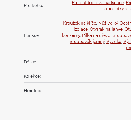
Pro outdoorové nadšence
,
Pr
Pro koho
:
řemeslníky a t
Kroužek na klíče
,
Nůž velký
,
Odst
izolace
,
Otvírák na lahve
,
Otv
Funkce
:
konzervy
,
Pilka na dřevo
,
Šroubová
Šroubovák jemný
,
Vývrtka
,
Výs
pr
Délka
:
Kolekce
:
Hmotnost
: