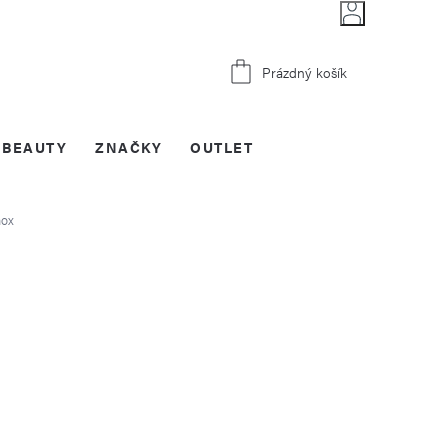
Nákupní
Prázdný košík
košík
BEAUTY
ZNAČKY
OUTLET
nox