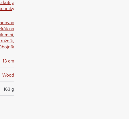
o kutily,
echniky
raňovač
írák na
k mini
,
tružník,
ůbojník
13 cm
Wood
163 g