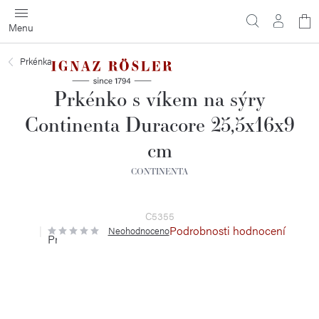
Přejít
N
na
obsah
ko
Prkénka
Prkénko s víkem na sýry
Continenta Duracore 25,5x16x9
cm
CONTINENTA
C5355
Podrobnosti hodnocení
Neohodnoceno
Průměrné
hodnocení
produktu
je
0,0
z
5
hvězdiček.