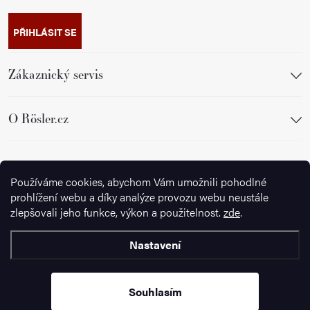
PŘIHLÁSIT SE
Zákaznický servis
O Rösler.cz
Sledujte nás
Používáme cookies, abychom Vám umožnili pohodlné
prohlížení webu a díky analýze provozu webu neustále
zlepšovali jeho funkce, výkon a použitelnost.
zde
.
Nastavení
Copyright 2026
Ignazrosler.cz
. Všechna práva vyhrazena.
Upravit
nastavení cookies
Souhlasím
Vytvořil Shoptet Premium