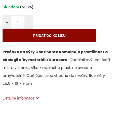
Měrná
Skladem
(>5 ks)
cena:
−
+
PŘIDAT DO KOŠÍKU
Prkénko na sýry Continenta kombinuje praktičnost a
ekologii díky materiálu Duracore.
Obdélníkový tvar šetří
místo v lednici, víko z odolného plastu je snadno
omyvatelné. Obě části jsou vhodné do myčky. Rozměry:
25,5 × 16 × 9 cm.
Detailní informace