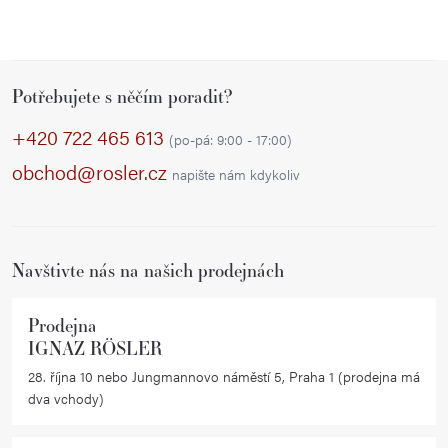
Z
Potřebujete s něčím poradit?
á
p
+420 722 465 613
(po-pá: 9:00 - 17:00)
a
obchod@rosler.cz
napište nám kdykoliv
t
í
Navštivte nás na našich prodejnách
Prodejna
IGNAZ RÖSLER
28. října 10 nebo Jungmannovo náměstí 5, Praha 1 (prodejna má
dva vchody)