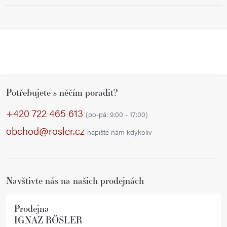
Z
Potřebujete s něčím poradit?
á
p
+420 722 465 613
(po-pá: 9:00 - 17:00)
a
obchod@rosler.cz
napište nám kdykoliv
t
í
Navštivte nás na našich prodejnách
Prodejna
IGNAZ RÖSLER