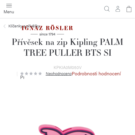
Přejít
N
na
obsah
ko
Klíčenky a přívěšky
Přívěsek na zip Kipling PALM
TREE PULLER BTS SI
KPKIA0M050V
Podrobnosti hodnocení
Neohodnoceno
Průměrné
hodnocení
produktu
je
0,0
z
5
hvězdiček.