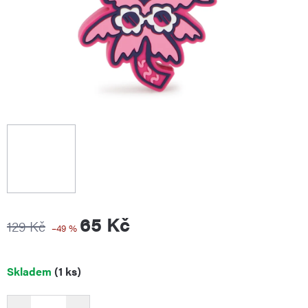
65 Kč
129 Kč
–49 %
Měrná
Skladem
(1 ks)
cena: