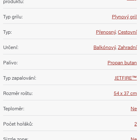
produktu
:
Typ grilu
:
Plynový gril
Typ
:
Přenosný
,
Cestovní
Určení
:
Balkónový
,
Zahradní
Palivo
:
Propan butan
Typ zapalování
:
JETFIRE™
Rozměr roštu
:
54 x 37 cm
Teploměr
:
Ne
Počet hořáků
:
2
Sizzle zone
:
Ne