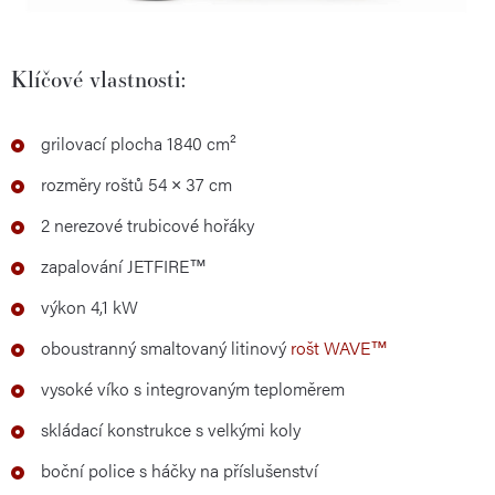
Klíčové vlastnosti:
grilovací plocha 1840 cm²
rozměry roštů 54 × 37 cm
2 nerezové trubicové hořáky
zapalování JETFIRE™
výkon 4,1 kW
oboustranný smaltovaný litinový
rošt WAVE™
vysoké víko s integrovaným teploměrem
skládací konstrukce s velkými koly
boční police s háčky na příslušenství