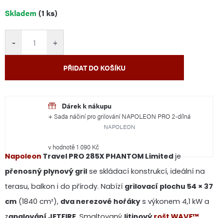
Měrná
Skladem
(1 ks)
cena:
−
+
PŘIDAT DO KOŠÍKU
+ Sada náčiní pro grilování NAPOLEON PRO 2-dílná
NAPOLEON
v hodnotě 1 090 Kč
Napoleon
Travel PRO 285X PHANTOM Limited
je
přenosný plynový gril
se skládací konstrukcí, ideální na
terasu, balkon i do přírody. Nabízí
grilovací plochu 54 × 37
cm
(1840 cm²),
dva nerezové hořáky
s výkonem 4,1 kW a
z
apalování JETFIRE
. Smaltovaný
litinový
rošt WAVE™
,