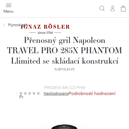
Přejít
N
na
obsah
ko
Plynové grily
Přenosný gril Napoleon
TRAVEL PRO 285X PHANTOM
Llimited se skládací konstrukcí
NAPOLEON
PRO285X-MK-CZ-PHM
Podrobnosti hodnocení
Neohodnoceno
Průměrné
hodnocení
produktu
je
0,0
z
5
hvězdiček.