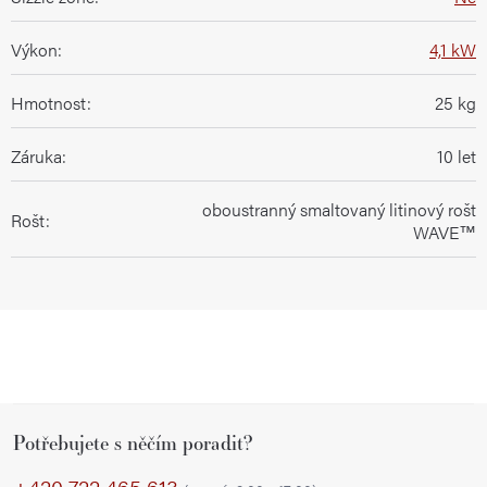
Výkon
:
4,1 kW
Hmotnost
:
25 kg
Záruka
:
10 let
oboustranný smaltovaný litinový rošt
Rošt
:
WAVE™
Z
Potřebujete s něčím poradit?
á
p
+420 722 465 613