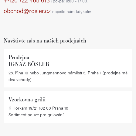
(po-pá: 9:00 - 17:00)
a
obchod@rosler.cz
napište nám kdykoliv
t
í
Navštivte nás na našich prodejnách
Prodejna
IGNAZ RÖSLER
28. října 10 nebo Jungmannovo náměstí 5, Praha 1 (prodejna má
dva vchody)
Vzorkovna grilů
K Horkám 19/21 102 00 Praha 10
Sortiment pouze pro grilování