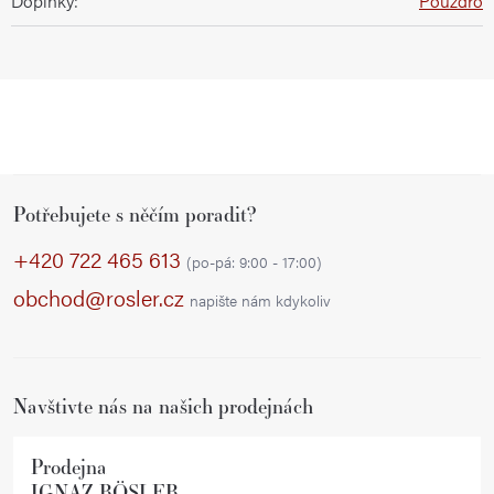
Doplňky
:
Pouzdro
Z
Potřebujete s něčím poradit?
á
p
+420 722 465 613
(po-pá: 9:00 - 17:00)
a
obchod@rosler.cz
napište nám kdykoliv
t
í
Navštivte nás na našich prodejnách
Prodejna
IGNAZ RÖSLER