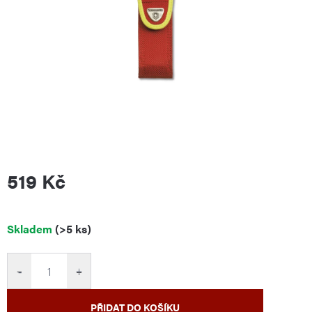
519 Kč
Měrná
Skladem
(>5 ks)
cena:
−
+
PŘIDAT DO KOŠÍKU