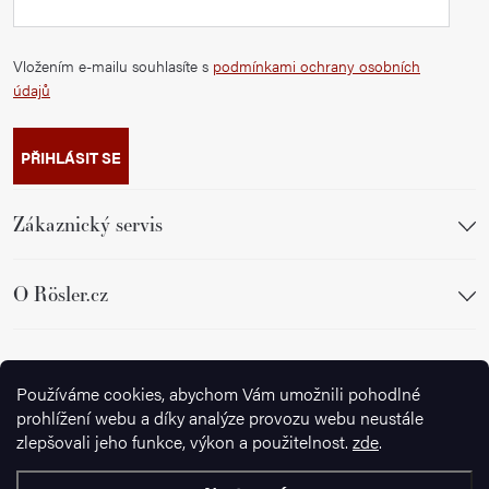
Vložením e-mailu souhlasíte s
podmínkami ochrany osobních
údajů
PŘIHLÁSIT SE
Zákaznický servis
O Rösler.cz
Sledujte nás
Používáme cookies, abychom Vám umožnili pohodlné
prohlížení webu a díky analýze provozu webu neustále
zlepšovali jeho funkce, výkon a použitelnost.
zde
.