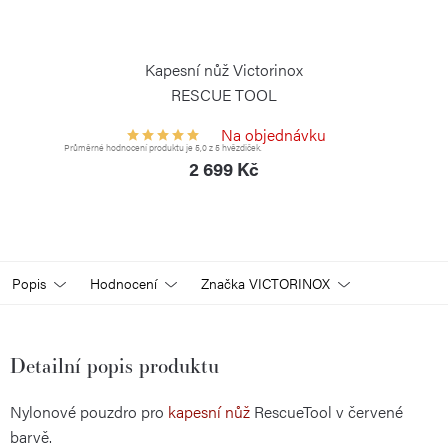
Kapesní nůž Victorinox
RESCUE TOOL
VICTORINOX
Na objednávku
Průměrné hodnocení produktu je 5,0 z 5 hvězdiček.
2 699 Kč
Popis
Hodnocení
Značka
VICTORINOX
Detailní popis produktu
Nylonové pouzdro pro
kapesní nůž
RescueTool v červené
barvě.