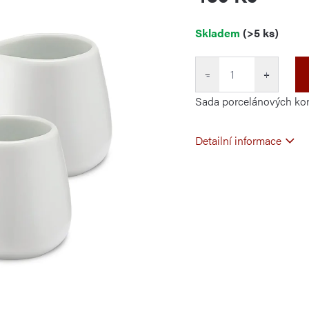
Měrná
Skladem
(>5 ks)
cena:
−
+
Sada porcelánových konv
Detailní informace