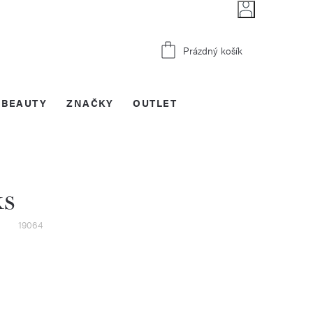
Nákupní
Prázdný košík
košík
BEAUTY
ZNAČKY
OUTLET
ks
19064