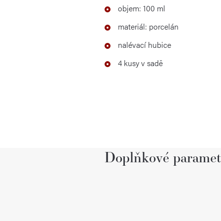
objem: 100 ml
materiál: porcelán
nalévací hubice
4 kusy v sadě
Doplňkové paramet