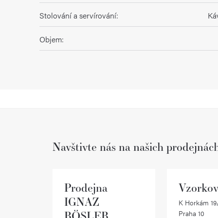
Stolování a servírování
:
Káv
Objem
:
Navštivte nás na našich prodejnác
Prodejna
Vzorkov
IGNAZ
K Horkám 19/
RÖSLER
Praha 10