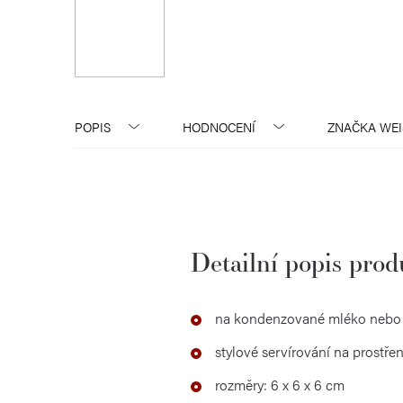
POPIS
HODNOCENÍ
ZNAČKA
WEI
Detailní popis pro
na kondenzované mléko nebo
stylové servírování na prostřen
rozměry: 6 x 6 x 6 cm