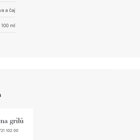
a a čaj
100 ml
h
na grilů
21 102 00