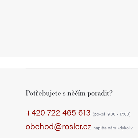
Z
á
Potřebujete s něčím poradit?
p
+420 722 465 613
a
(po-pá: 9:00 - 17:00)
t
obchod@rosler.cz
napište nám kdykoliv