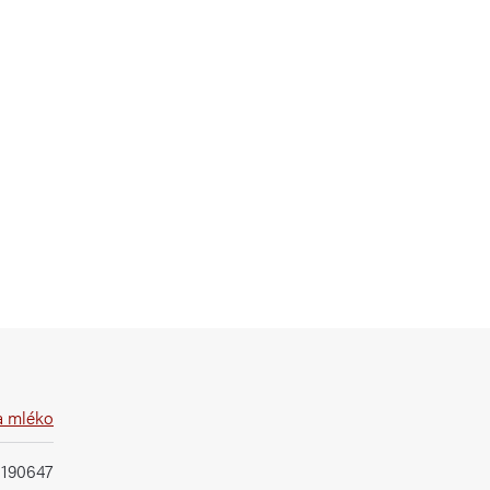
a mléko
1190647