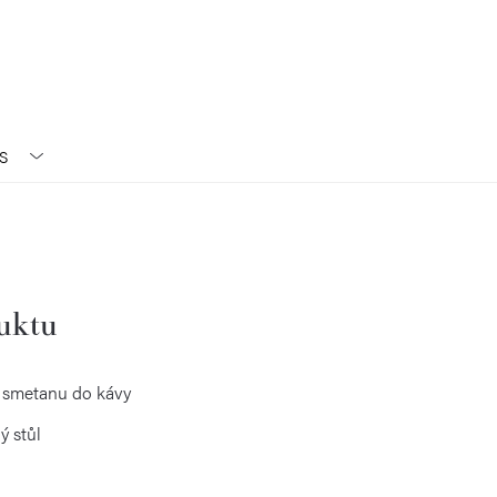
S
duktu
 smetanu do kávy
ý stůl