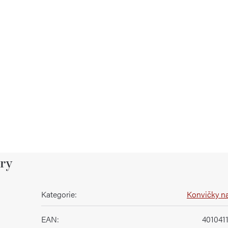
ry
Kategorie
:
Konvičky n
EAN
:
401041