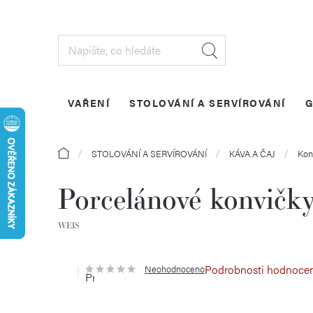
Přejít
na
obsah
VAŘENÍ
STOLOVÁNÍ A SERVÍROVÁNÍ
G
Domů
STOLOVÁNÍ A SERVÍROVÁNÍ
KÁVA A ČAJ
Kon
Porcelánové konvičky
WEIS
Podrobnosti hodnoce
Neohodnoceno
Průměrné
hodnocení
produktu
je
0,0