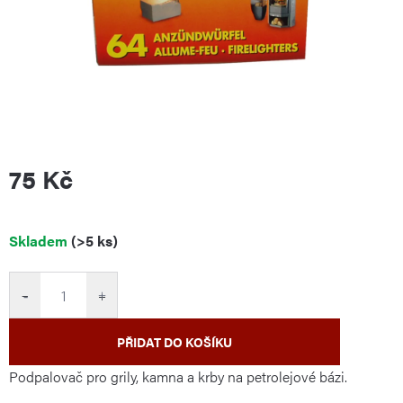
75 Kč
Měrná
Skladem
(>5 ks)
cena:
−
+
PŘIDAT DO KOŠÍKU
Podpalovač pro grily, kamna a krby na petrolejové bázi.