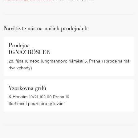
t
í
Navštivte nás na našich prodejnách
Prodejna
IGNAZ RÖSLER
28. října 10 nebo Jungmannovo náměstí 5, Praha 1 (prodejna má
dva vchody)
Vzorkovna grilů
K Horkám 19/21 102 00 Praha 10
Sortiment pouze pro grilování