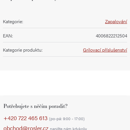
Kategorie
:
Zapalování
EAN
:
4006822212504
Kategorie produktu
:
Grilovací příslušenství
Z
Potřebujete s něčím poradit?
á
p
+420 722 465 613
(po-pá: 9:00 - 17:00)
a
obchod@rosler.cz
napište nám kdykoliv