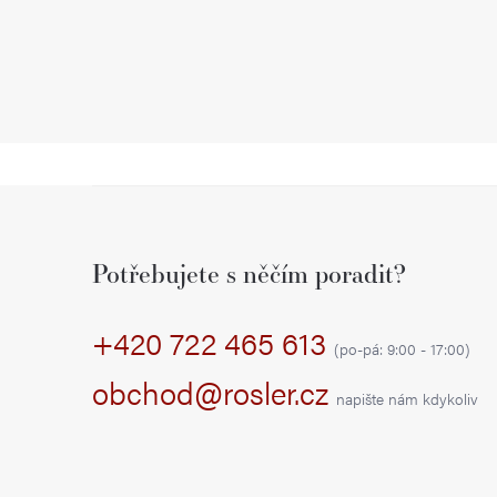
Z
á
Potřebujete s něčím poradit?
p
+420 722 465 613
a
(po-pá: 9:00 - 17:00)
t
obchod@rosler.cz
napište nám kdykoliv
í