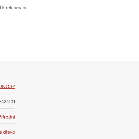
 k reklamaci.
ODNOSY
7424101
Přírodní
é dřevo