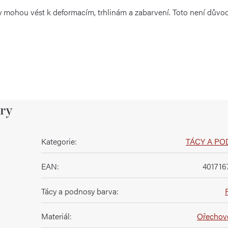
íly mohou vést k deformacím, trhlinám a zabarvení. Toto není důvod
ry
Kategorie
:
TÁCY A P
EAN
:
401716
Tácy a podnosy barva
:
Materiál
:
Ořechov