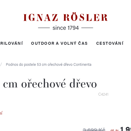
RILOVÁNÍ
OUTDOOR A VOLNÝ ČAS
CESTOVÁNÍ
Podnos do postele 53 cm ořechové dřevo
Continenta
3 cm ořechové dřevo
C4241
ní
1 
3 699 Kč
–45 %