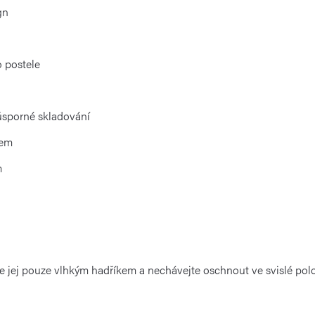
gn
o postele
úsporné skladování
jem
m
te jej pouze vlhkým hadříkem a nechávejte oschnout ve svislé pol