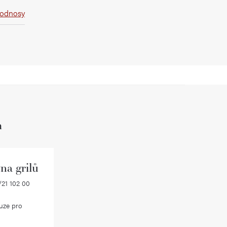
podnosy
h
na grilů
21 102 00
uze pro