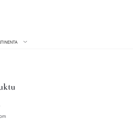
TINENTA
duktu
m
rom