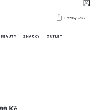
Nákupní
Prázdný košík
košík
BEAUTY
ZNAČKY
OUTLET
999 Kč