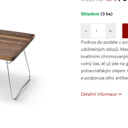
Měrná
Skladem
(3 ks)
cena:
−
+
Podnos do postele v pr
udržitelných zdrojů. Ma
kvalitními chromovanými 
volný čas, ať už jste na
potravinářským olejem. 
a podporuje jeho antibak
Detailní informace