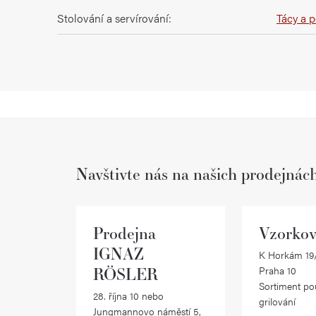
Stolování a servírování
:
Tácy a 
Navštivte nás na našich prodejnác
Prodejna
Vzorkov
IGNAZ
K Horkám 19/
RÖSLER
Praha 10
Sortiment po
28. října 10 nebo
grilování
Jungmannovo náměstí 5,