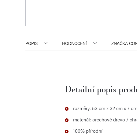
POPIS
HODNOCENÍ
ZNAČKA
CON
Detailní popis pro
rozměry: 53 cm x 32 cm x 7 c
materiál: ořechové dřevo / ch
100% přírodní