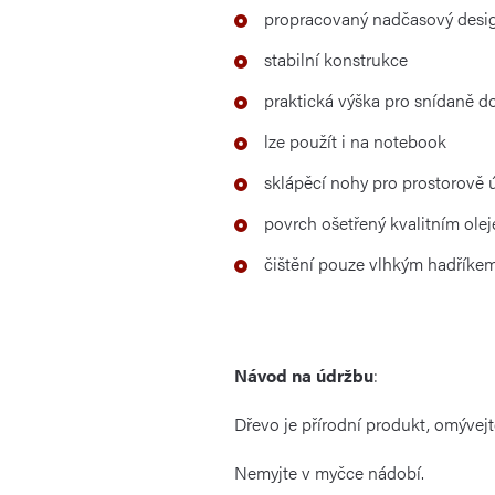
propracovaný nadčasový desi
stabilní konstrukce
praktická výška pro snídaně d
lze použít i na notebook
sklápěcí nohy pro prostorově 
povrch ošetřený kvalitním ole
čištění pouze vlhkým hadříke
Návod na údržbu
:
Dřevo je přírodní produkt, omývej
Nemyjte v myčce nádobí.