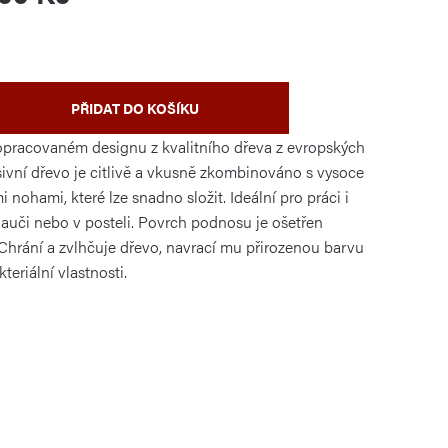
PŘIDAT DO KOŠÍKU
opracovaném designu z kvalitního dřeva z evropských
sivní dřevo je citlivě a vkusně zkombinováno s vysoce
nohami, které lze snadno složit. Ideální pro práci i
 gauči nebo v posteli. Povrch podnosu je ošetřen
Chrání a zvlhčuje dřevo, navrací mu přirozenou barvu
teriální vlastnosti.