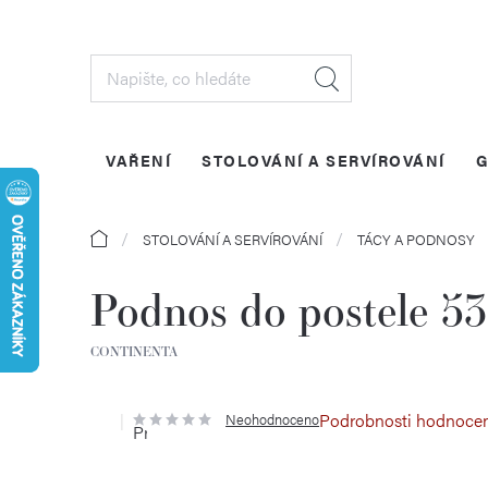
Přejít
na
obsah
VAŘENÍ
STOLOVÁNÍ A SERVÍROVÁNÍ
G
Domů
STOLOVÁNÍ A SERVÍROVÁNÍ
TÁCY A PODNOSY
Podnos do postele 5
CONTINENTA
Podrobnosti hodnoce
Neohodnoceno
Průměrné
hodnocení
produktu
je
0,0