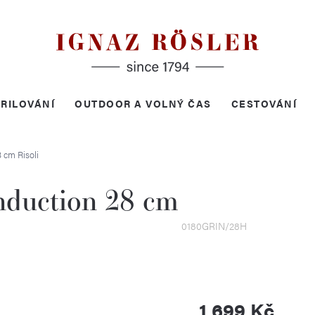
RILOVÁNÍ
OUTDOOR A VOLNÝ ČAS
CESTOVÁNÍ
28 cm
Risoli
nduction 28 cm
0180GRIN/28H
1 699 Kč