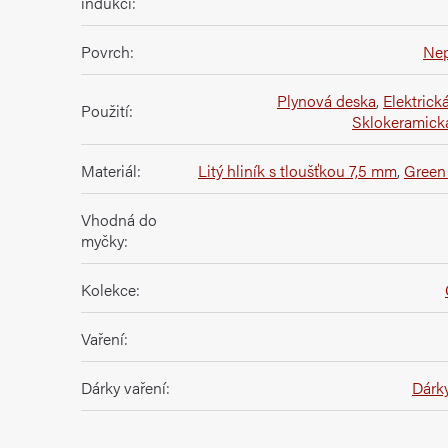
indukci
:
Povrch
:
Nep
Plynová deska
,
Elektrick
Použití
:
Sklokeramick
Materiál
:
Litý hliník s tloušťkou 7,5 mm
,
Green
Vhodná do
myčky
:
Kolekce
:
Vaření
:
Dárky vaření
:
Dárky