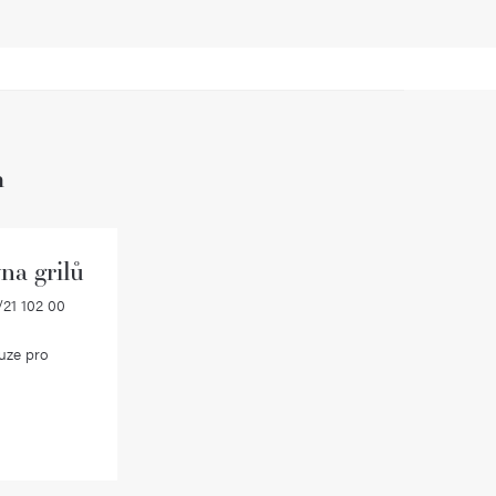
h
na grilů
21 102 00
uze pro