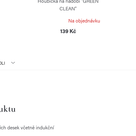
Houbička na nádobí "GREEN
CLEAN"
RISOLI
Na objednávku
139 Kč
OLI
duktu
ých desek včetně indukční