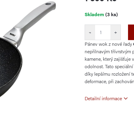
Měrná
Skladem
(3 ks)
cena:
−
+
Pánev wok z nové řady
nepřilnavým třívrstvým
kamene, který zajišťuje 
odolnost. Tato speciáln
díky lepšímu rozložení t
deformace, při zachován
Detailní informace