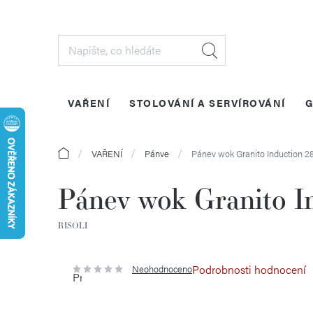
Přejít
na
obsah
VAŘENÍ
STOLOVÁNÍ A SERVÍROVÁNÍ
G
Domů
VAŘENÍ
Pánve
Pánev wok Granito Induction 
Pánev wok Granito I
RISOLI
Podrobnosti hodnocení
Neohodnoceno
Průměrné
hodnocení
produktu
je
0,0