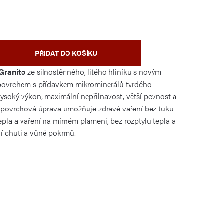
PŘIDAT DO KOŠÍKU
Granito
ze silnostěnného, litého hliníku s novým
 povrchem s přídavkem mikrominerálů tvrdého
vysoký výkon, maximální nepřilnavost, větší pevnost a
í povrchová úprava umožňuje zdravé vaření bez tuku
epla a vaření na mírném plameni, bez rozptylu tepla a
í chuti a vůně pokrmů.