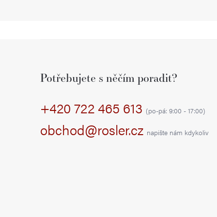
Z
á
Potřebujete s něčím poradit?
p
+420 722 465 613
a
(po-pá: 9:00 - 17:00)
t
obchod@rosler.cz
napište nám kdykoliv
í