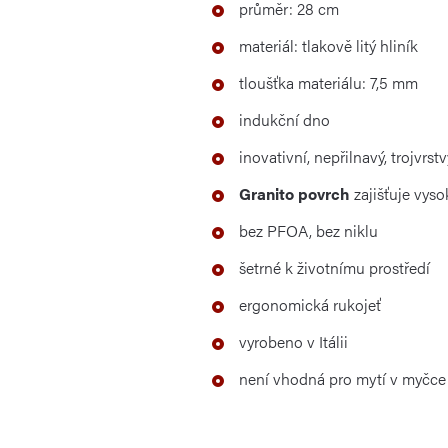
průměr: 28 cm
materiál: tlakově litý hliník
tloušťka materiálu: 7,5 mm
indukční dno
inovativní, nepřilnavý, trojvrs
Granito povrch
zajišťuje vyso
bez PFOA, bez niklu
šetrné k životnímu prostředí
ergonomická rukojeť
vyrobeno v Itálii
není vhodná pro mytí v myčce