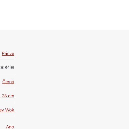
Pánve
008499
Černá
28 cm
ev Wok
Ano