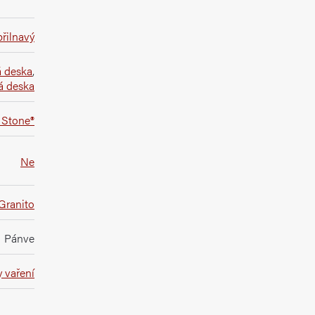
řilnavý
á deska
,
á deska
 Stone®
Ne
Granito
Pánve
 vaření