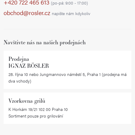
p
+420 722 465 613
(po-pá: 9:00 - 17:00)
a
obchod@rosler.cz
napište nám kdykoliv
t
í
Navštivte nás na našich prodejnách
Prodejna
IGNAZ RÖSLER
28. října 10 nebo Jungmannovo náměstí 5, Praha 1 (prodejna má
dva vchody)
Vzorkovna grilů
K Horkám 19/21 102 00 Praha 10
Sortiment pouze pro grilování