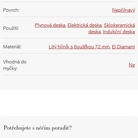
Povrch
:
Nepřilnavý
Plynová deska
,
Elektrická deska
,
Sklokeramická
Použití
:
deska
,
Indukční deska
Materiál
:
Litý hliník s tloušťkou 7,2 mm
,
El Diamant
Vhodná do
Ne
myčky
:
Z
Potřebujete s něčím poradit?
á