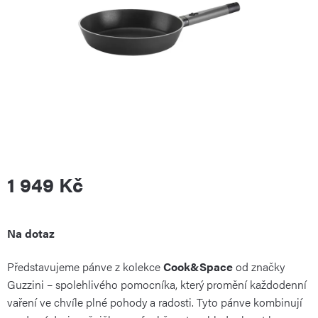
1 949 Kč
Měrná
Na dotaz
Představujeme pánve z kolekce
Cook&Space
od značky
cena:
Guzzini – spolehlivého pomocníka, který promění každodenní
vaření ve chvíle plné pohody a radosti. Tyto pánve kombinují