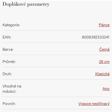
Doplňkové parametry
Kategorie
:
Pánve
EAN
:
8008392333241
Barva
:
Černá
Průměr
:
28 cm
Druh
:
Klasická
Vhodné na
Ano
indukci
:
Povrch
:
Vysoce nepřilnavý