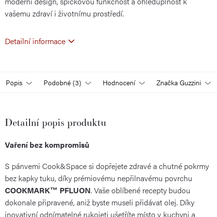
moderní design, špičkovou funkčnost a ohleduplnost k
vašemu zdraví i životnímu prostředí.
Detailní informace
Popis
Podobné (3)
Hodnocení
Značka
Guzzini
Detailní popis produktu
Vaření bez kompromisů
S pánvemi Cook&Space si dopřejete zdravé a chutné pokrmy
bez kapky tuku, díky prémiovému nepřilnavému povrchu
COOKMARK™ PFLUON
. Vaše oblíbené recepty budou
dokonale připravené, aniž byste museli přidávat olej. Díky
inovativní odnímatelné rukojeti ušetříte místo v kuchyni a