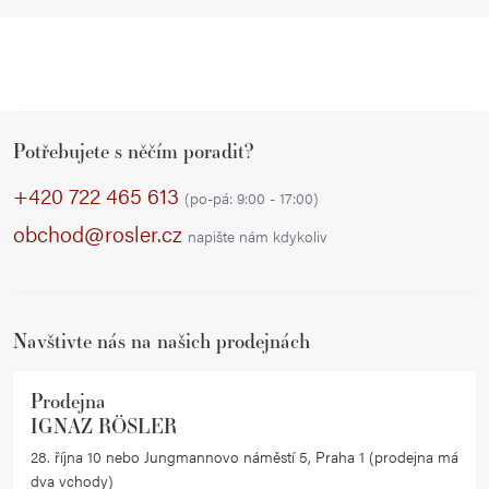
Z
Potřebujete s něčím poradit?
á
p
+420 722 465 613
(po-pá: 9:00 - 17:00)
a
obchod@rosler.cz
napište nám kdykoliv
t
í
Navštivte nás na našich prodejnách
Prodejna
IGNAZ RÖSLER
28. října 10 nebo Jungmannovo náměstí 5, Praha 1 (prodejna má
dva vchody)