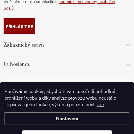
Vložením e-mailu souhlasíte s
podmínkami ochrany osobních
údajů
PŘIHLÁSIT SE
Zákaznický servis
O Rösler.cz
Sledujte nás
Používáme cookies, abychom Vám umožnili pohodlné
prohlížení webu a díky analýze provozu webu neustále
zlepšovali jeho funkce, výkon a použitelnost.
zde
.
Nastavení
Copyright 2026
Ignazrosler.cz
. Všechna práva vyhrazena.
Upravit
nastavení cookies