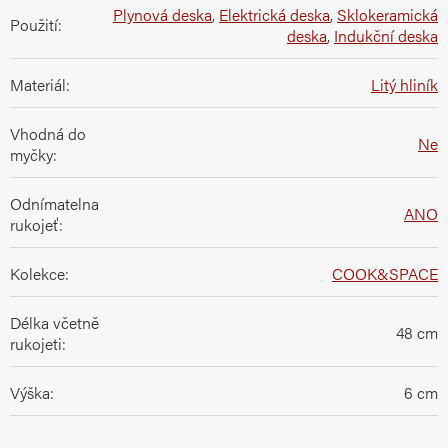
Plynová deska
,
Elektrická deska
,
Sklokeramická
Použití
:
deska
,
Indukční deska
Materiál
:
Litý hliník
Vhodná do
Ne
myčky
:
Odnímatelna
ANO
rukojeť
:
Kolekce
:
COOK&SPACE
Délka včetně
48 cm
rukojeti
:
Výška
:
6 cm