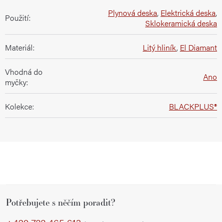
Plynová deska
,
Elektrická deska
,
Použití
:
Sklokeramická deska
Materiál
:
Litý hliník
,
El Diamant
Vhodná do
Ano
myčky
:
Kolekce
:
BLACKPLUS®
Z
Potřebujete s něčím poradit?
á