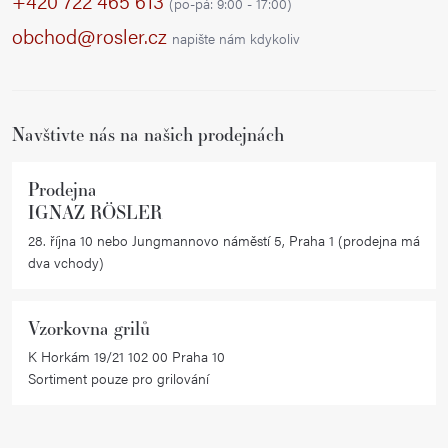
p
+420 722 465 613
(po-pá: 9:00 - 17:00)
a
obchod@rosler.cz
napište nám kdykoliv
t
í
Navštivte nás na našich prodejnách
Prodejna
IGNAZ RÖSLER
28. října 10 nebo Jungmannovo náměstí 5, Praha 1 (prodejna má
dva vchody)
Vzorkovna grilů
K Horkám 19/21 102 00 Praha 10
Sortiment pouze pro grilování