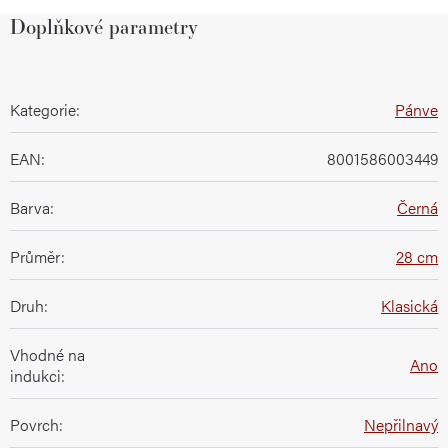
Doplňkové parametry
Kategorie
:
Pánve
EAN
:
8001586003449
Barva
:
Černá
Průměr
:
28 cm
Druh
:
Klasická
Vhodné na
Ano
indukci
:
Povrch
:
Nepřilnavý