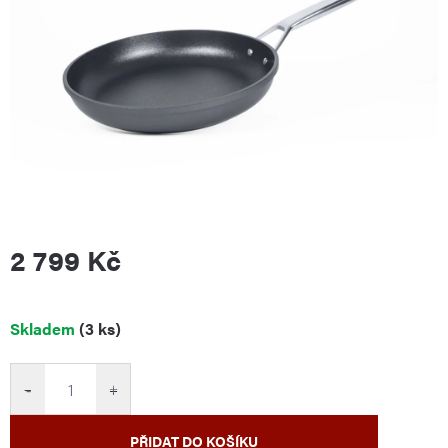
2 799 Kč
Měrná
Skladem
(3 ks)
cena:
−
+
PŘIDAT DO KOŠÍKU