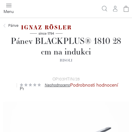
Přejít
N
na
obsah
ko
Pánve
Pánev BLACKPLUS® 1810 28
cm na indukci
RISOLI
OP103HTIN/28
Podrobnosti hodnocení
Neohodnoceno
Průměrné
hodnocení
produktu
je
0,0
z
5
hvězdiček.