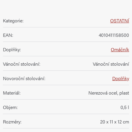
Kategorie
:
OSTATNÍ
EAN
:
4010411158500
Doplňky
:
Omáčník
Vánoční stolování
:
Vánoční stolování
Novoroční stolování
:
Doplňky
Materiál
:
Nerezová ocel, plast
Objem
:
0,5 l
Rozměry
:
20 x 11 x 12 cm