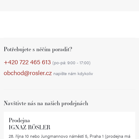
Z
Potřebujete s něčím poradit?
á
p
+420 722 465 613
(po-pá: 9:00 - 17:00)
a
obchod@rosler.cz
napište nám kdykoliv
t
í
Navštivte nás na našich prodejnách
Prodejna
IGNAZ RÖSLER
28. října 10 nebo Jungmannovo náměstí 5, Praha 1 (prodejna má