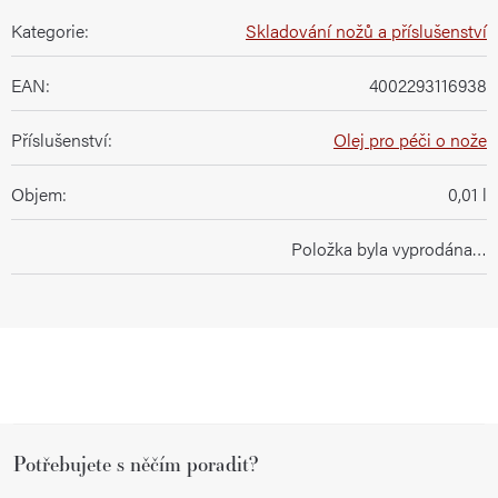
Kategorie
:
Skladování nožů a příslušenství
EAN
:
4002293116938
Příslušenství
:
Olej pro péči o nože
Objem
:
0,01 l
Položka byla vyprodána…
Z
Potřebujete s něčím poradit?
á