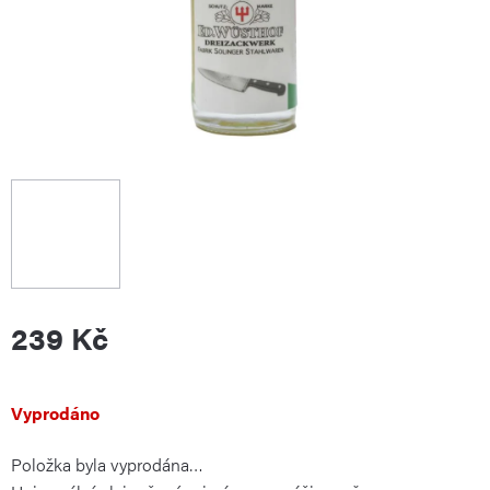
239 Kč
Měrná
Vyprodáno
Položka byla vyprodána…
cena: