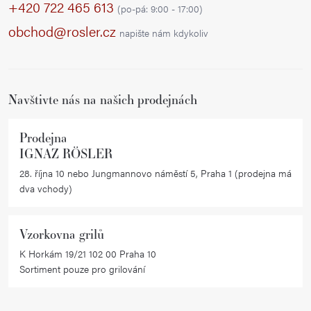
p
+420 722 465 613
(po-pá: 9:00 - 17:00)
a
obchod@rosler.cz
napište nám kdykoliv
t
í
Navštivte nás na našich prodejnách
Prodejna
IGNAZ RÖSLER
28. října 10 nebo Jungmannovo náměstí 5, Praha 1 (prodejna má
dva vchody)
Vzorkovna grilů
K Horkám 19/21 102 00 Praha 10
Sortiment pouze pro grilování