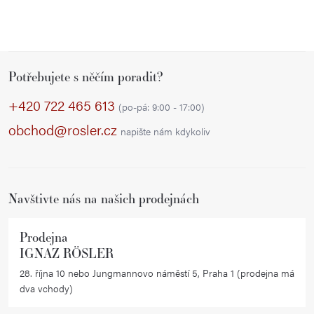
Z
Potřebujete s něčím poradit?
á
p
+420 722 465 613
(po-pá: 9:00 - 17:00)
a
obchod@rosler.cz
napište nám kdykoliv
t
í
Navštivte nás na našich prodejnách
Prodejna
IGNAZ RÖSLER
28. října 10 nebo Jungmannovo náměstí 5, Praha 1 (prodejna má
dva vchody)