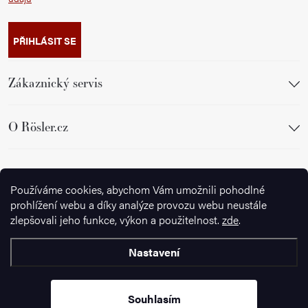
PŘIHLÁSIT SE
Zákaznický servis
O Rösler.cz
Sledujte nás
Používáme cookies, abychom Vám umožnili pohodlné
prohlížení webu a díky analýze provozu webu neustále
zlepšovali jeho funkce, výkon a použitelnost.
zde
.
Nastavení
Copyright 2026
Ignazrosler.cz
. Všechna práva vyhrazena.
Upravit
nastavení cookies
Souhlasím