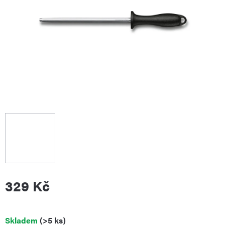
329 Kč
Měrná
Skladem
(>5 ks)