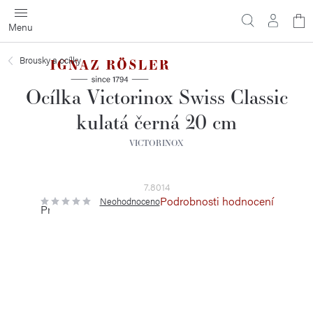
Přejít
N
na
obsah
ko
Brousky a ocílky
Ocílka Victorinox Swiss Classic
kulatá černá 20 cm
VICTORINOX
7.8014
Podrobnosti hodnocení
Neohodnoceno
Průměrné
hodnocení
produktu
je
0,0
z
5
hvězdiček.