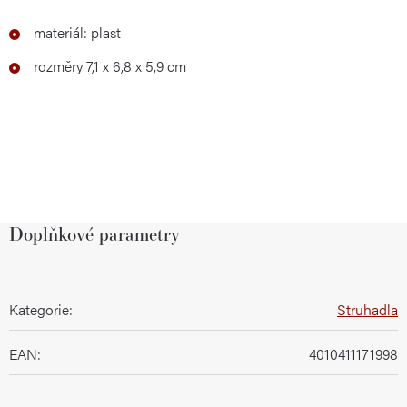
materiál: plast
rozměry 7,1 x 6,8 x 5,9 cm
Doplňkové parametry
Kategorie
:
Struhadla
EAN
:
4010411171998