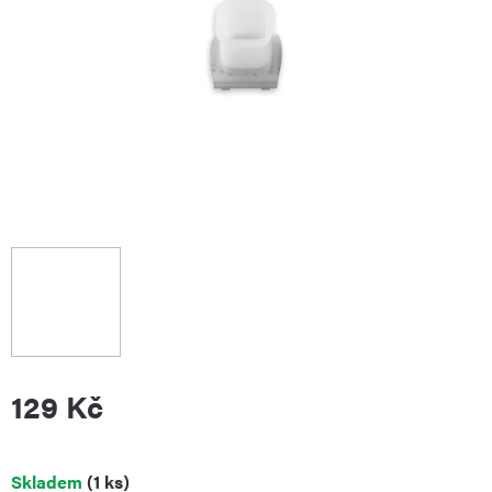
129 Kč
Měrná
Skladem
(1 ks)