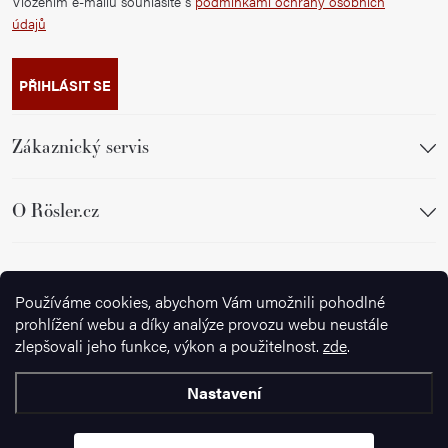
Vložením e-mailu souhlasíte s
podmínkami ochrany osobních
údajů
PŘIHLÁSIT SE
Zákaznický servis
O Rösler.cz
Sledujte nás
Používáme cookies, abychom Vám umožnili pohodlné
prohlížení webu a díky analýze provozu webu neustále
zlepšovali jeho funkce, výkon a použitelnost.
zde
.
Nastavení
Copyright 2026
Ignazrosler.cz
. Všechna práva vyhrazena.
Upravit
nastavení cookies