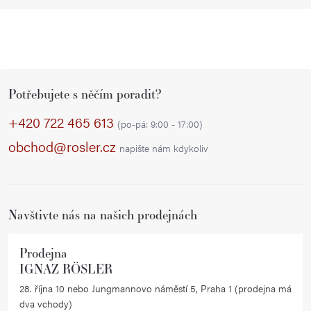
Z
Potřebujete s něčím poradit?
á
p
+420 722 465 613
(po-pá: 9:00 - 17:00)
a
obchod@rosler.cz
napište nám kdykoliv
t
í
Navštivte nás na našich prodejnách
Prodejna
IGNAZ RÖSLER
28. října 10 nebo Jungmannovo náměstí 5, Praha 1 (prodejna má
dva vchody)