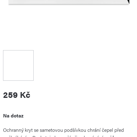
259 Kč
Měrná
Na dotaz
Ochranný kryt se sametovou podšívkou chrání čepel před
cena: