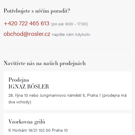
Z
Potřebujete s něčím poradit?
á
p
+420 722 465 613
(po-pá: 9:00 - 17:00)
a
obchod@rosler.cz
napište nám kdykoliv
t
í
Navštivte nás na našich prodejnách
Prodejna
IGNAZ RÖSLER
28. října 10 nebo Jungmannovo náměstí 5, Praha 1 (prodejna má
dva vchody)
Vzorkovna grilů
K Horkám 19/21 102 00 Praha 10