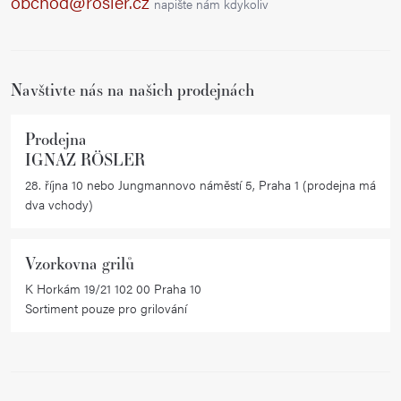
obchod@rosler.cz
napište nám kdykoliv
t
í
Navštivte nás na našich prodejnách
Prodejna
IGNAZ RÖSLER
28. října 10 nebo Jungmannovo náměstí 5, Praha 1 (prodejna má
dva vchody)
Vzorkovna grilů
K Horkám 19/21 102 00 Praha 10
Sortiment pouze pro grilování