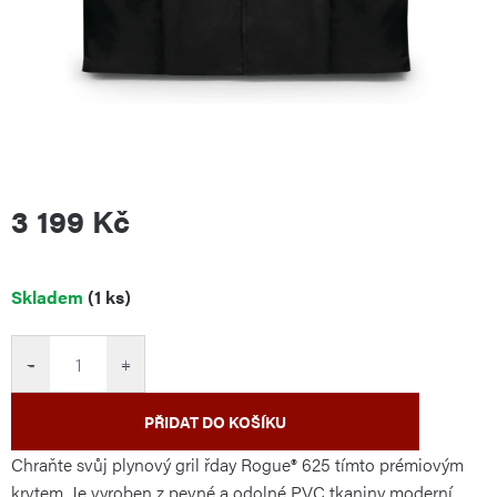
3 199 Kč
Měrná
Skladem
(1 ks)
cena:
−
+
PŘIDAT DO KOŠÍKU
Chraňte svůj plynový gril řday Rogue® 625 tímto prémiovým
krytem. Je vyroben z pevné a odolné PVC tkaniny moderní