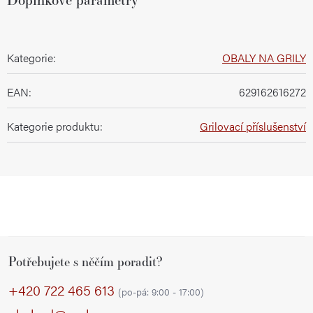
Kategorie
:
OBALY NA GRILY
EAN
:
629162616272
Kategorie produktu
:
Grilovací příslušenství
Z
Potřebujete s něčím poradit?
á
p
+420 722 465 613
(po-pá: 9:00 - 17:00)
a