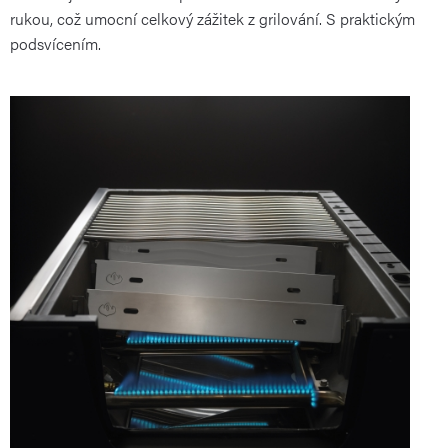
rukou, což umocní celkový zážitek z grilování. S praktickým
podsvícením.