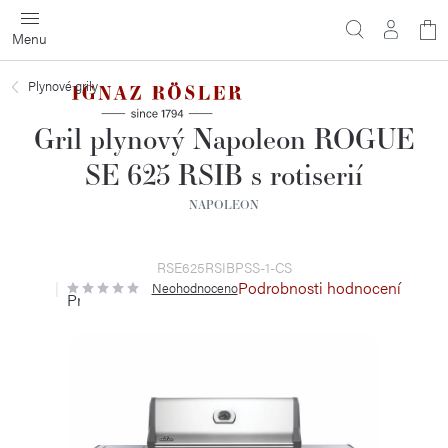
Přejít
N
na
obsah
ko
Plynové grily
Gril plynový Napoleon ROGUE
SE 625 RSIB s rotiserií
NAPOLEON
RSE625RSIBPSS-1-CS
Podrobnosti hodnocení
Neohodnoceno
Průměrné
hodnocení
produktu
je
0,0
z
5
hvězdiček.