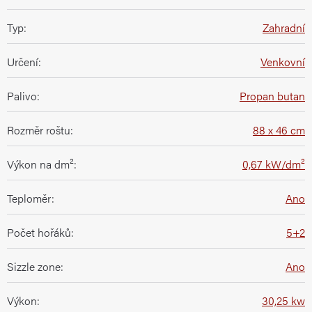
Typ
:
Zahradní
Určení
:
Venkovní
Palivo
:
Propan butan
Rozměr roštu
:
88 x 46 cm
Výkon na dm²
:
0,67 kW/dm²
Teploměr
:
Ano
Počet hořáků
:
5+2
Sizzle zone
:
Ano
Výkon
:
30,25 kw