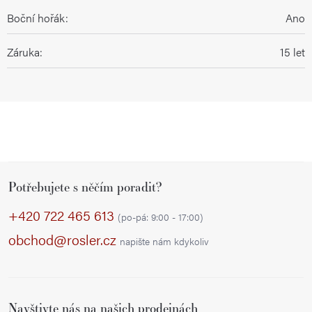
Boční hořák
:
Ano
Záruka
:
15 let
Z
Potřebujete s něčím poradit?
á
p
+420 722 465 613
(po-pá: 9:00 - 17:00)
a
obchod@rosler.cz
napište nám kdykoliv
t
í
Navštivte nás na našich prodejnách