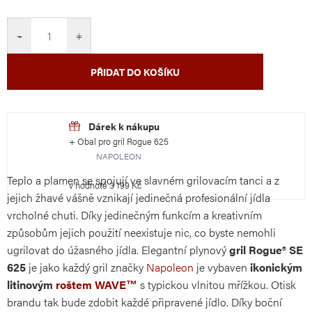
cena:
−
+
PŘIDAT DO KOŠÍKU
+ Obal pro gril Rogue 625
NAPOLEON
Teplo a plamen se spojují ve slavném grilovacím tanci a z
v hodnotě 3 199 Kč
jejich žhavé vášně vznikají jedinečná profesionální jídla
vrcholné chuti. Díky jedinečným funkcím a kreativním
způsobům jejich použití neexistuje nic, co byste nemohli
ugrilovat do úžasného jídla. Elegantní plynový
gril Rogue® SE
625
je jako každý gril značky
Napoleon
je vybaven
ikonickým
litinovým
roštem WAVE™
s typickou vlnitou mřížkou. Otisk
brandu tak bude zdobit každé připravené jídlo. Díky boční