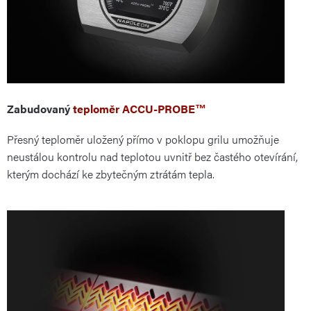
Zabudovaný
teploměr ACCU-PROBE™
Přesný teploměr uložený přímo v poklopu grilu umožňuje
neustálou kontrolu nad teplotou uvnitř bez častého otevírání,
kterým dochází ke zbytečným ztrátám tepla.