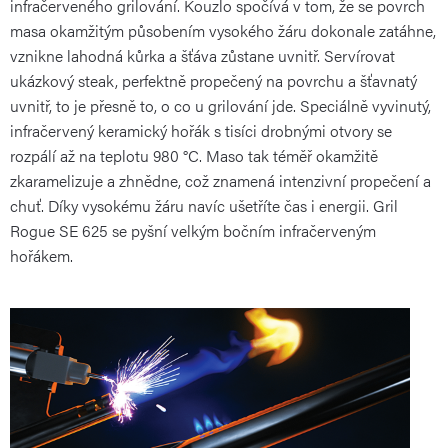
infračerveného grilování. Kouzlo spočívá v tom, že se povrch
masa okamžitým působením vysokého žáru dokonale zatáhne,
vznikne lahodná kůrka a šťáva zůstane uvnitř. Servírovat
ukázkový steak, perfektně propečený na povrchu a šťavnatý
uvnitř, to je přesně to, o co u grilování jde. Speciálně vyvinutý,
infračervený keramický hořák s tisíci drobnými otvory se
rozpálí až na teplotu 980 °C. Maso tak téměř okamžitě
zkaramelizuje a zhnědne, což znamená intenzivní propečení a
chuť. Díky vysokému žáru navíc ušetříte čas i energii. Gril
Rogue SE 625 se pyšní velkým bočním infračerveným
hořákem.