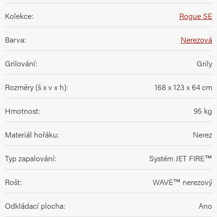
Kolekce
:
Rogue SE
Barva
:
Nerezová
Grilování
:
Grily
Rozměry (š x v x h)
:
168 x 123 x 64 cm
Hmotnost
:
95 kg
Materiál hořáku
:
Nerez
Typ zapalování
:
Systém JET FIRE™
Rošt
:
WAVE™ nerezový
Odkládací plocha
:
Ano