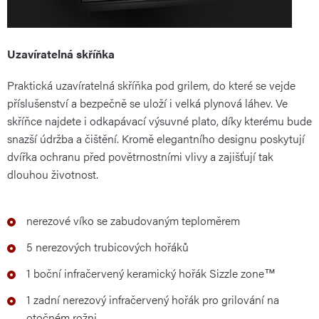
Uzavíratelná skříňka
Praktická uzavíratelná skříňka pod grilem, do které se vejde
příslušenství a bezpečně se uloží i velká plynová láhev. Ve
skříňce najdete i odkapávací výsuvné plato, díky kterému bude
snazší údržba a čištění. Kromě elegantního designu poskytují
dvířka ochranu před povětrnostními vlivy a zajišťují tak
dlouhou životnost.
nerezové víko se zabudovaným teploměrem
5 nerezových trubicových hořáků
1 boční infračervený keramický hořák Sizzle zone™
1 zadní nerezový infračervený hořák
pro grilování na
otočném rožni