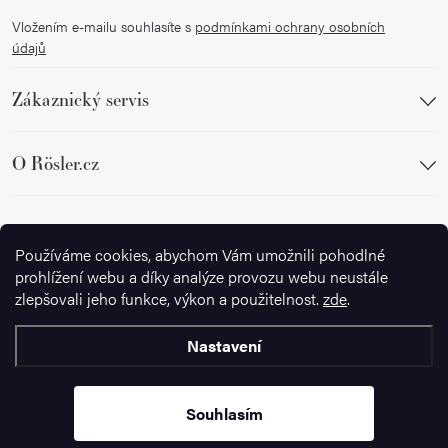
Vložením e-mailu souhlasíte s
podmínkami ochrany osobních
údajů
Zákaznický servis
O Rösler.cz
Sledujte nás
Používáme cookies, abychom Vám umožnili pohodlné
prohlížení webu a díky analýze provozu webu neustále
zlepšovali jeho funkce, výkon a použitelnost.
zde
.
Nastavení
Copyright 2026
Ignazrosler.cz
. Všechna práva vyhrazena.
Upravit
nastavení cookies
Souhlasím
Vytvořil Shoptet Premium