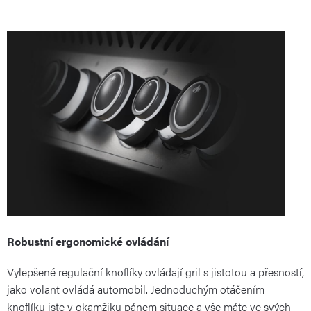
Robustní ergonomické ovládání
Vylepšené regulační knoflíky ovládají gril s jistotou a přesností,
jako volant ovládá automobil. Jednoduchým otáčením
knoflíku jste v okamžiku pánem situace a vše máte ve svých