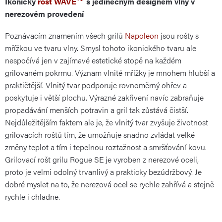
Ikonický
rošt WAVE™
s jedinečným designem vlny v
nerezovém provedení
Poznávacím znamením všech grilů
Napoleon
jsou rošty s
mřížkou ve tvaru vlny. Smysl tohoto ikonického tvaru ale
nespočívá jen v zajímavé estetické stopě na každém
grilovaném pokrmu. Význam vlnité mřížky je mnohem hlubší a
praktičtější. Vlnitý tvar podporuje rovnoměrný ohřev a
poskytuje i větší plochu. Výrazné zakřivení navíc zabraňuje
propadávání menších potravin a gril tak zůstává čistší.
Nejdůležitějším faktem ale je, že vlnitý tvar zvyšuje životnost
grilovacích roštů tím, že umožňuje snadno zvládat velké
změny teplot a tím i tepelnou roztažnost a smršťování kovu.
Grilovací rošt grilu Rogue SE je vyroben z nerezové oceli,
proto je velmi odolný trvanlivý a prakticky bezúdržbový. Je
dobré myslet na to, že nerezová ocel se rychle zahřívá a stejně
rychle i chladne.