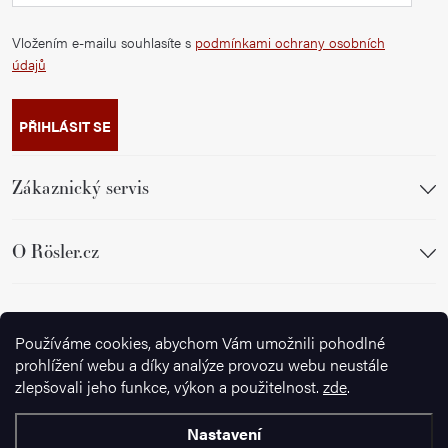
Vložením e-mailu souhlasíte s
podmínkami ochrany osobních
údajů
PŘIHLÁSIT SE
Zákaznický servis
O Rösler.cz
Sledujte nás
Používáme cookies, abychom Vám umožnili pohodlné
prohlížení webu a díky analýze provozu webu neustále
zlepšovali jeho funkce, výkon a použitelnost.
zde
.
Nastavení