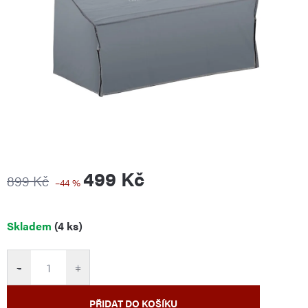
499 Kč
899 Kč
–44 %
Měrná
Skladem
(4 ks)
cena:
−
+
PŘIDAT DO KOŠÍKU