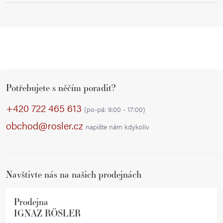
Z
Potřebujete s něčím poradit?
á
p
+420 722 465 613
(po-pá: 9:00 - 17:00)
a
obchod@rosler.cz
napište nám kdykoliv
t
í
Navštivte nás na našich prodejnách
Prodejna
IGNAZ RÖSLER