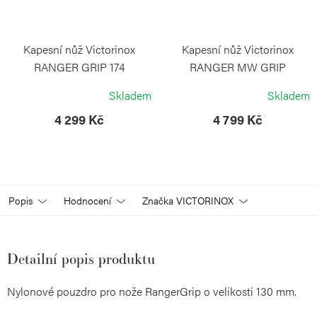
Kapesní nůž Victorinox
Kapesní nůž Victorinox
RANGER GRIP 174
RANGER MW GRIP
Handyman červený
Boatsman žlutý
Skladem
Skladem
VICTORINOX
VICTORINOX
4 299 Kč
4 799 Kč
Popis
Hodnocení
Značka
VICTORINOX
Detailní popis produktu
Nylonové pouzdro pro nože RangerGrip o velikosti 130 mm.