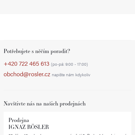
Z
Potřebujete s něčím poradit?
á
p
+420 722 465 613
(po-pá: 9:00 - 17:00)
a
obchod@rosler.cz
napište nám kdykoliv
t
í
Navštivte nás na našich prodejnách
Prodejna
IGNAZ RÖSLER