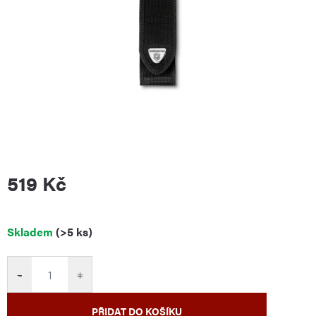
519 Kč
Měrná
Skladem
(>5 ks)
cena:
−
+
PŘIDAT DO KOŠÍKU