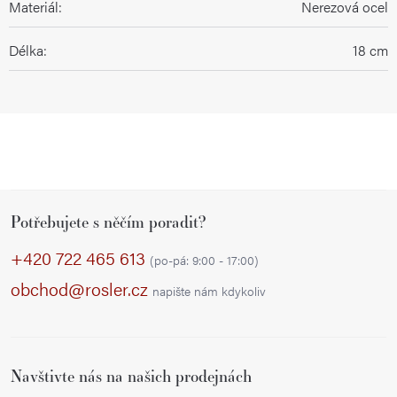
Materiál
:
Nerezová ocel
Délka
:
18 cm
Z
Potřebujete s něčím poradit?
á
p
+420 722 465 613
(po-pá: 9:00 - 17:00)
a
obchod@rosler.cz
napište nám kdykoliv
t
í
Navštivte nás na našich prodejnách