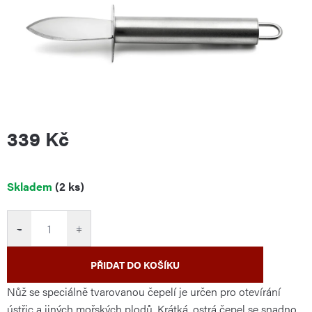
339 Kč
Měrná
Skladem
(2 ks)
cena:
−
+
PŘIDAT DO KOŠÍKU
Nůž se speciálně tvarovanou čepelí je určen pro otevírání
ústřic a jiných mořských plodů. Krátká, ostrá čepel se snadno