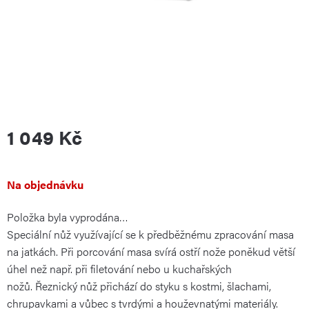
1 049 Kč
Měrná
Na objednávku
Položka byla vyprodána…
cena:
Speciální nůž využívající se k předběžnému zpracování masa
na jatkách. Při porcování masa svírá ostří nože poněkud větší
úhel než např. při filetování nebo u kuchařských
nožů. Řeznický nůž přichází do styku s kostmi, šlachami,
chrupavkami a vůbec s tvrdými a houževnatými materiály.