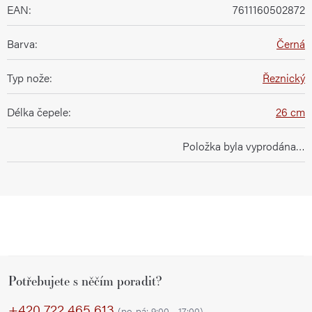
EAN
:
7611160502872
Barva
:
Černá
Typ nože
:
Řeznický
Délka čepele
:
26 cm
Položka byla vyprodána…
Z
Potřebujete s něčím poradit?
á
p
+420 722 465 613
(po-pá: 9:00 - 17:00)