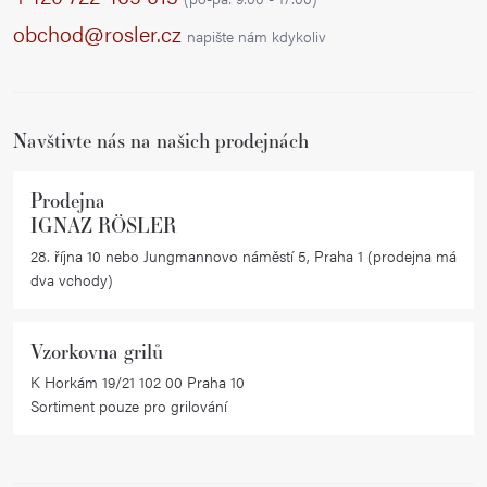
a
obchod@rosler.cz
napište nám kdykoliv
t
í
Navštivte nás na našich prodejnách
Prodejna
IGNAZ RÖSLER
28. října 10 nebo Jungmannovo náměstí 5, Praha 1 (prodejna má
dva vchody)
Vzorkovna grilů
K Horkám 19/21 102 00 Praha 10
Sortiment pouze pro grilování