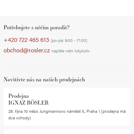
Z
Potřebujete s něčím poradit?
á
p
+420 722 465 613
(po-pá: 9:00 - 17:00)
a
obchod@rosler.cz
napište nám kdykoliv
t
í
Navštivte nás na našich prodejnách
Prodejna
IGNAZ RÖSLER
28. října 10 nebo Jungmannovo náměstí 5, Praha 1 (prodejna má
dva vchody)