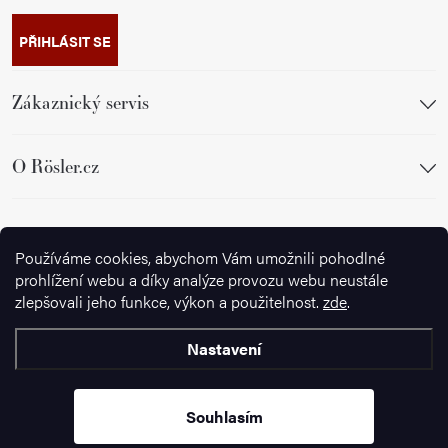
PŘIHLÁSIT SE
Zákaznický servis
O Rösler.cz
Sledujte nás
Používáme cookies, abychom Vám umožnili pohodlné
prohlížení webu a díky analýze provozu webu neustále
zlepšovali jeho funkce, výkon a použitelnost.
zde
.
Nastavení
Copyright 2026
Ignazrosler.cz
. Všechna práva vyhrazena.
Upravit
nastavení cookies
Souhlasím
Vytvořil Shoptet Premium