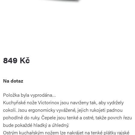
849 Kč
Měrná
Na dotaz
Položka byla vyprodána…
cena:
Kuchyňské nože Victorinox jsou navrženy tak, aby vydržely
cokoli. Jsou ergonomicky vyvážené, jejich rukojeti padnou
pohodlně do ruky. Čepele jsou tenké a ostré, takže povrch řezu
bude pokaždé hladký a úhledný.
Ostrým kuchařským nožem lze nakrájet na tenké plátky rajské