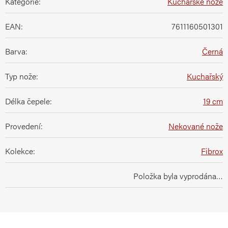
Kategorie
:
Kuchařské nože
EAN
:
7611160501301
Barva
:
Černá
Typ nože
:
Kuchařský
Délka čepele
:
19 cm
Provedení
:
Nekované nože
Kolekce
:
Fibrox
Položka byla vyprodána…