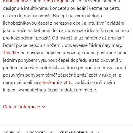
Kapesní nůž
z pera
Bena Logana
vás díky svému štíhlému
designu a intuitivnímu konceptu ovládání vezme na cestu
časem do nadčasovosti. Recept na vyměnitelnou
lichoběžníkovou čepel z nerezové oceli a intuitivní ovládání
jako u nože na koberce dělá z Cutweazle ideálního společníka
pro každodenní použití. Od nynějška už náročné až precizní
řezací práce nejsou s nožem Cutweweeze žádné čáry máry.
Tlačítko
na posuvné pojistce umožňuje ručně postupně nebo
jedním pohybem vysunout čepel dopředu a zablokovat ji v
předem určených polohách, zatímco při opětovném zasunutí
posuvným pohybem téměř zázračně zmizí zpět v rukojeti z
nerezové oceli se
střenkami
z
G10
. Dodává se s širokým
klipem, vyměnitelnou čepelí a dotekem magie.
Detailní informace
Popis
Hodnocení
Značka
Böker Plus