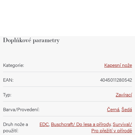
Doplňkové parametry
Kategorie
:
Kapesní nože
EAN
:
4045011280542
Typ
:
Zavírací
Barva/Provedení
:
Černá
,
Šedá
Druh nože a
EDC
,
Buschcraft/ Do lesa a přírody
,
Survival/
použití
:
Pro přežití v přírodě