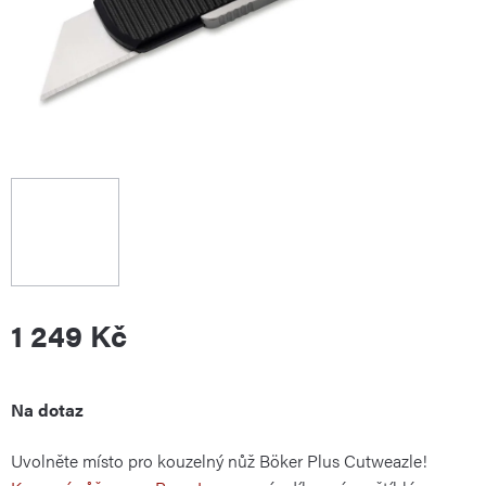
1 249 Kč
Měrná
Na dotaz
Uvolněte místo pro kouzelný nůž Böker Plus Cutweazle!
cena: