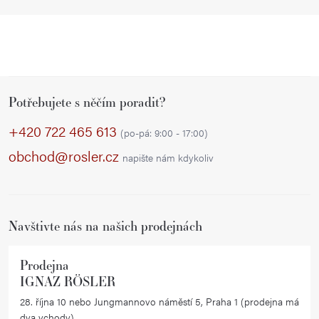
Z
Potřebujete s něčím poradit?
á
p
+420 722 465 613
(po-pá: 9:00 - 17:00)
a
obchod@rosler.cz
napište nám kdykoliv
t
í
Navštivte nás na našich prodejnách
Prodejna
IGNAZ RÖSLER
28. října 10 nebo Jungmannovo náměstí 5, Praha 1 (prodejna má
dva vchody)