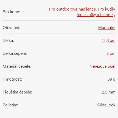
Pro outdoorové nadšence
,
Pro kutily,
Pro koho
:
řemeslníky a techniky
Otevírání
:
Manuální
Délka
:
12,4 cm
Délka čepele
:
3 cm
Materiál čepele
:
Nerezová ocel
Hmotnost
:
39 g
Tloušťka čepele
:
2,5 mm
Pojistka
:
SlideLock