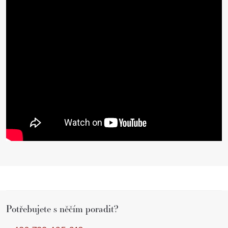
Z
Potřebujete s něčím poradit?
á