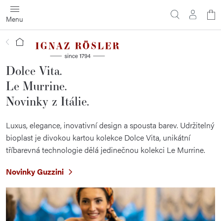
Přejít
N
na
obsah
ko
Domů
Dolce Vita.
Le Murrine.
Novinky z Itálie.
Luxus, elegance, inovativní design a spousta barev. Udržitelný
bioplast je divokou kartou kolekce Dolce Vita, unikátní
tříbarevná technologie dělá jedinečnou kolekci Le Murrine.
Novinky Guzzini