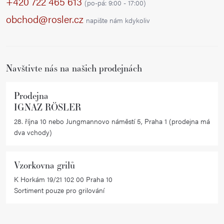
p
+420 722 465 613
(po-pá: 9:00 - 17:00)
a
obchod@rosler.cz
napište nám kdykoliv
t
í
Navštivte nás na našich prodejnách
Prodejna
IGNAZ RÖSLER
28. října 10 nebo Jungmannovo náměstí 5, Praha 1 (prodejna má
dva vchody)
Vzorkovna grilů
K Horkám 19/21 102 00 Praha 10
Sortiment pouze pro grilování