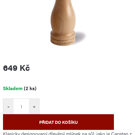
649 Kč
Měrná
Skladem
(2 ks)
cena:
−
+
PŘIDAT DO KOŠÍKU
Klasicky designovaný dřevěný mlýnek na sůl, jako je Capstan z