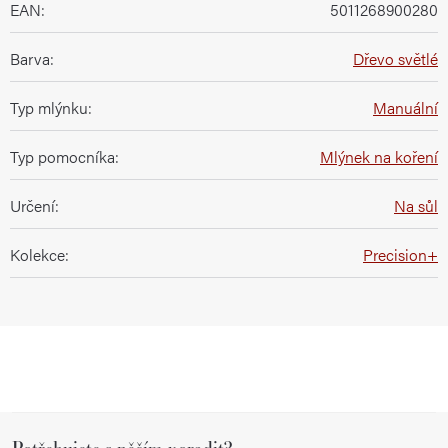
EAN
:
5011268900280
Barva
:
Dřevo světlé
Typ mlýnku
:
Manuální
Typ pomocníka
:
Mlýnek na koření
Určení
:
Na sůl
Kolekce
:
Precision+
Z