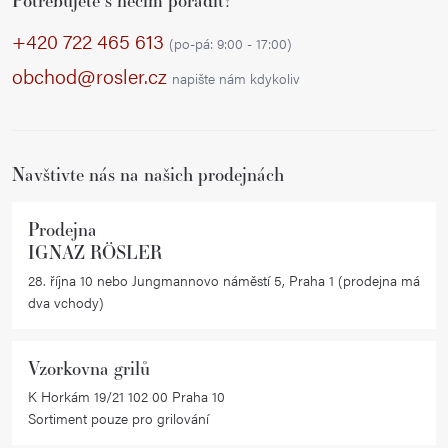
Potřebujete s něčím poradit?
á
p
+420 722 465 613
(po-pá: 9:00 - 17:00)
a
obchod@rosler.cz
napište nám kdykoliv
t
í
Navštivte nás na našich prodejnách
Prodejna
IGNAZ RÖSLER
28. října 10 nebo Jungmannovo náměstí 5, Praha 1 (prodejna má
dva vchody)
Vzorkovna grilů
K Horkám 19/21 102 00 Praha 10
Sortiment pouze pro grilování