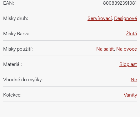
EAN
:
8008392391081
Misky druh
:
Servírovací
,
Designové
Misky Barva
:
Žlutá
Misky použití
:
Na salát
,
Na ovoce
Materiál
:
Bioplast
Vhodné do myčky
:
Ne
Kolekce
:
Vanity