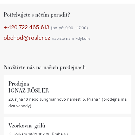
Z
Potřebujete s něčím poradit?
á
p
+420 722 465 613
(po-pá: 9:00 - 17:00)
a
obchod@rosler.cz
napište nám kdykoliv
t
í
Navštivte nás na našich prodejnách
Prodejna
IGNAZ RÖSLER
28. října 10 nebo Jungmannovo náměstí 5, Praha 1 (prodejna má
dva vchody)
Vzorkovna grilů
K Horkám 19/21 102 00 Praha 10