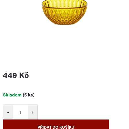
449 Kč
Měrná
Skladem
(5 ks)
cena:
−
+
PŘIDAT DO KOŠÍKU