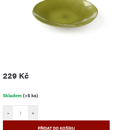
229 Kč
Měrná
Skladem
(>5 ks)
cena:
−
+
PŘIDAT DO KOŠÍKU