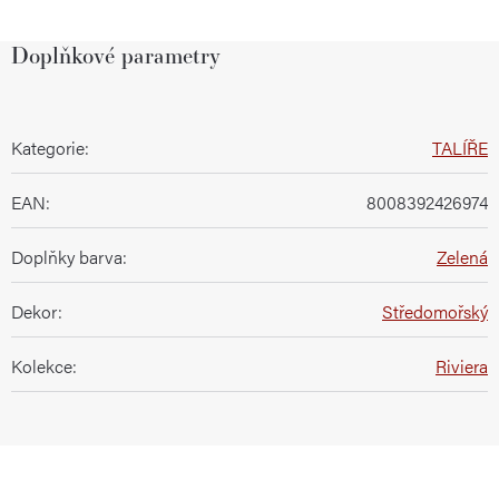
Doplňkové parametry
Kategorie
:
TALÍŘE
EAN
:
8008392426974
Doplňky barva
:
Zelená
Dekor
:
Středomořský
Kolekce
:
Riviera