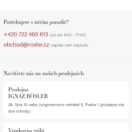
Z
Potřebujete s něčím poradit?
á
p
+420 722 465 613
(po-pá: 9:00 - 17:00)
a
obchod@rosler.cz
napište nám kdykoliv
t
í
Navštivte nás na našich prodejnách
Prodejna
IGNAZ RÖSLER
28. října 10 nebo Jungmannovo náměstí 5, Praha 1 (prodejna má
dva vchody)
Vzorkovna grilů