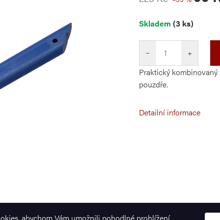
Měrná
Skladem
(3 ks)
cena:
−
+
Praktický kombinovaný 
pouzdře.
Detailní informace
okies, abychom Vám umožnili pohodlné prohlížení