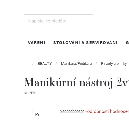
Přejít
na
obsah
VAŘENÍ
STOLOVÁNÍ A SERVÍROVÁNÍ
G
Domů
BEAUTY
Manikúra/Pedikúra
Pinzety a pilníky
Manikúrní nástroj 2
ALPEN
Podrobnosti hodnoce
Neohodnoceno
Průměrné
hodnocení
produktu
je
0,0