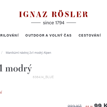
RILOVÁNÍ
OUTDOOR A VOLNÝ ČAS
CESTOVÁNÍ
Manikúrní nástroj 2v1 modrý
Alpen
v1 modrý
8384.14_BLUE
ní
99 
223 Kč
–55 %