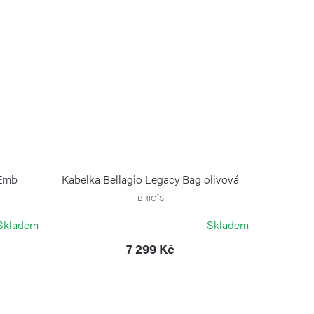
 Emb
Kabelka Bellagio Legacy Bag olivová
BRIC`S
Skladem
Skladem
7 299 Kč