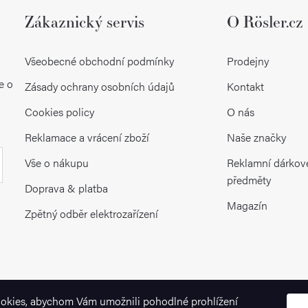
ý
Zákaznický servis
O Rösler.cz
p
Všeobecné obchodní podmínky
Prodejny
i
e o
Zásady ochrany osobních údajů
Kontakt
s
Cookies policy
O nás
u
Reklamace a vrácení zboží
Naše značky
Vše o nákupu
Reklamní dárkov
předměty
Doprava & platba
Magazín
Zpětný odběr elektrozařízení
okies, abychom Vám umožnili pohodlné prohlížení