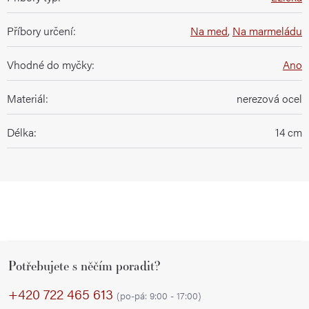
Příbory určení
:
Na med
,
Na marmeládu
Vhodné do myčky
:
Ano
Materiál
:
nerezová ocel
Délka
:
14 cm
Z
Potřebujete s něčím poradit?
á
p
+420 722 465 613
(po-pá: 9:00 - 17:00)