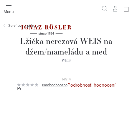
Přejít
N
na
obsah
ko
Servírovací příbory
Lžička nerezová WEIS na
džem/mameládu a med
WEIS
14914
Podrobnosti hodnocení
Neohodnoceno
Průměrné
hodnocení
produktu
je
0,0
z
5
hvězdiček.