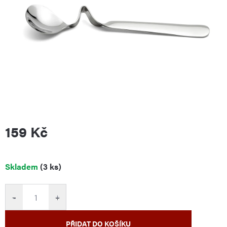
159 Kč
Měrná
Skladem
(3 ks)
cena:
−
+
PŘIDAT DO KOŠÍKU