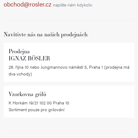
a
obchod@rosler.cz
napište nám kdykoliv
t
í
Navštivte nás na našich prodejnách
Prodejna
IGNAZ RÖSLER
28. října 10 nebo Jungmannovo náměstí 5, Praha 1 (prodejna má
dva vchody)
Vzorkovna grilů
K Horkám 19/21 102 00 Praha 10
Sortiment pouze pro grilování