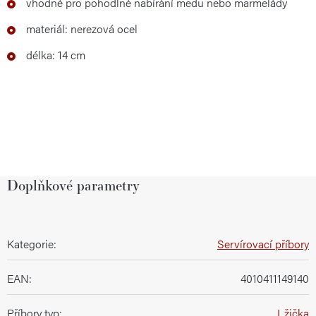
vhodné pro pohodlné nabírání medu nebo marmelády
materiál: nerezová ocel
délka: 14 cm
Doplňkové parametry
Kategorie
:
Servírovací příbory
EAN
:
4010411149140
Příbory typ
:
Lžička