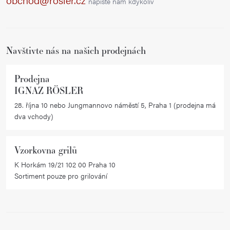
napište nám kdykoliv
t
í
Navštivte nás na našich prodejnách
Prodejna
IGNAZ RÖSLER
28. října 10 nebo Jungmannovo náměstí 5, Praha 1 (prodejna má
dva vchody)
Vzorkovna grilů
K Horkám 19/21 102 00 Praha 10
Sortiment pouze pro grilování