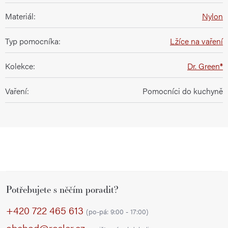
Materiál
:
Nylon
Typ pomocníka
:
Lžíce na vaření
Kolekce
:
Dr. Green®
Vaření
:
Pomocníci do kuchyně
Z
Potřebujete s něčím poradit?
á
p
+420 722 465 613
(po-pá: 9:00 - 17:00)
a
obchod@rosler.cz