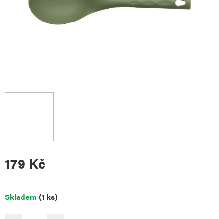
179 Kč
Měrná
Skladem
(1 ks)