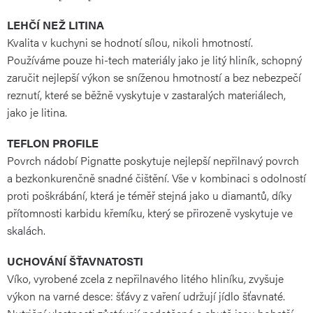
LEHČÍ NEŽ LITINA
Kvalita v kuchyni se hodnotí sílou, nikoli hmotností.
Používáme pouze hi-tech materiály jako je litý hliník, schopný
zaručit nejlepší výkon se sníženou hmotností a bez nebezpečí
reznutí, které se běžně vyskytuje v zastaralých materiálech,
jako je litina.
TEFLON PROFILE
Povrch nádobí Pignatte poskytuje nejlepší nepřilnavý povrch
a bezkonkurenčně snadné čištění. Vše v kombinaci s odolností
proti poškrábání, která je téměř stejná jako u diamantů, díky
přítomnosti karbidu křemíku, který se přirozeně vyskytuje ve
skalách.
UCHOVÁNÍ ŠŤAVNATOSTI
Víko, vyrobené zcela z nepřilnavého litého hliníku, zvyšuje
výkon na varné desce: šťávy z vaření udržují jídlo šťavnaté.