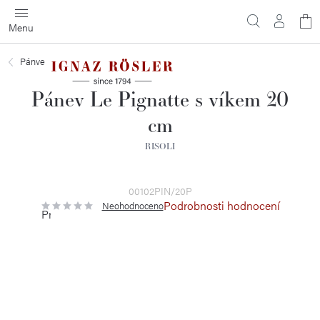
Přejít
N
na
obsah
ko
Pánve
Pánev Le Pignatte s víkem 20
cm
RISOLI
00102PIN/20P
Podrobnosti hodnocení
Neohodnoceno
Průměrné
hodnocení
produktu
je
0,0
z
5
hvězdiček.