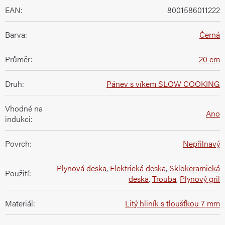
EAN
:
8001586011222
Barva
:
Černá
Průměr
:
20 cm
Druh
:
Pánev s víkem SLOW COOKING
Vhodné na
Ano
indukci
:
Povrch
:
Nepřilnavý
Plynová deska
,
Elektrická deska
,
Sklokeramická
Použití
:
deska
,
Trouba
,
Plynový gril
Materiál
:
Litý hliník s tloušťkou 7 mm