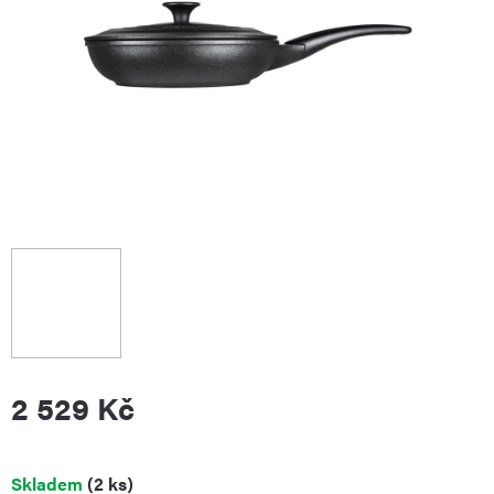
2 529 Kč
Měrná
Skladem
(2 ks)