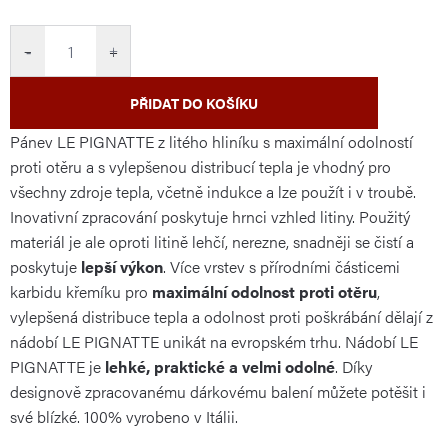
cena:
−
+
PŘIDAT DO KOŠÍKU
Pánev LE PIGNATTE z litého hliníku s maximální odolností
proti otěru a s vylepšenou distribucí tepla je vhodný pro
všechny zdroje tepla, včetně indukce a lze použít i v troubě.
Inovativní zpracování poskytuje hrnci vzhled litiny. Použitý
materiál je ale oproti litině lehčí, nerezne, snadněji se čistí a
poskytuje
lepší výkon
. Více vrstev s přírodními částicemi
karbidu křemíku pro
maximální odolnost proti otěru
,
vylepšená distribuce tepla a odolnost proti poškrábání dělají z
nádobí LE PIGNATTE unikát na evropském trhu. Nádobí LE
PIGNATTE je
lehké, praktické a velmi odolné
. Díky
designově zpracovanému dárkovému balení můžete potěšit i
své blízké. 100% vyrobeno v Itálii.