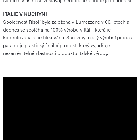
Nutriční vlastnosti zůstávají nedotčené a chutě jsou bohatší.
ITÁLIE V KUCHYNI
Společnost Risolì byla založena v Lumezzane v 60. letech a
dodnes se spoléhá na 100% výrobu v Itálii, která je
kontrolována a certifikována. Suroviny a celý výrobní proces
garantuje praktický finální produkt, který vyjadřuje
nezaměnitelné vlastnosti produktu italské výroby.