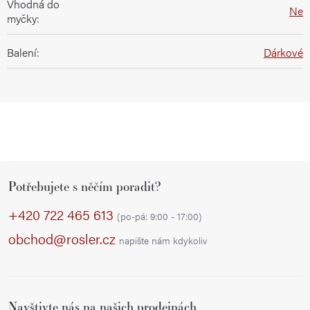
Vhodná do
Ne
myčky
:
Balení
:
Dárkové
Z
Potřebujete s něčím poradit?
á
p
+420 722 465 613
(po-pá: 9:00 - 17:00)
a
obchod@rosler.cz
napište nám kdykoliv
t
í
Navštivte nás na našich prodejnách