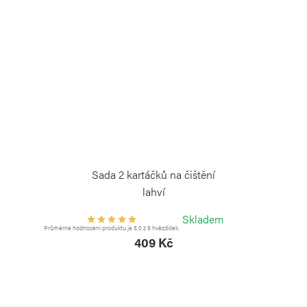
Sada 2 kartáčků na čištění
lahví
KAMBUKKA
Skladem
Průměrné hodnocení produktu je 5,0 z 5 hvězdiček.
409 Kč