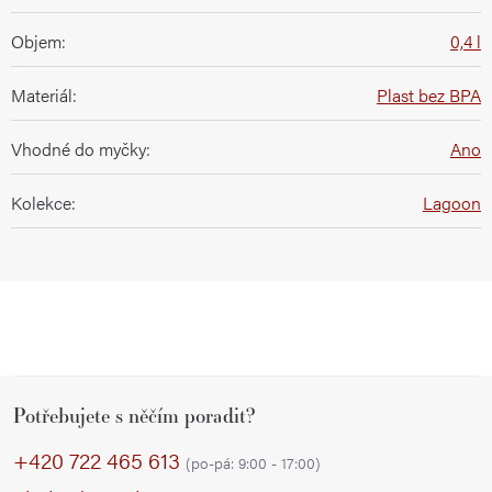
Objem
:
0,4 l
Materiál
:
Plast bez BPA
Vhodné do myčky
:
Ano
Kolekce
:
Lagoon
Z
Potřebujete s něčím poradit?
á
p
+420 722 465 613
(po-pá: 9:00 - 17:00)