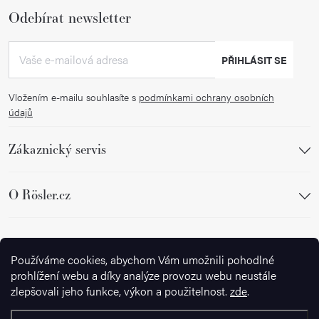
Odebírat newsletter
PŘIHLÁSIT SE
Vložením e-mailu souhlasíte s
podmínkami ochrany osobních
údajů
Zákaznický servis
O Rösler.cz
Sledujte nás
Používáme cookies, abychom Vám umožnili pohodlné
prohlížení webu a díky analýze provozu webu neustále
zlepšovali jeho funkce, výkon a použitelnost.
zde
.