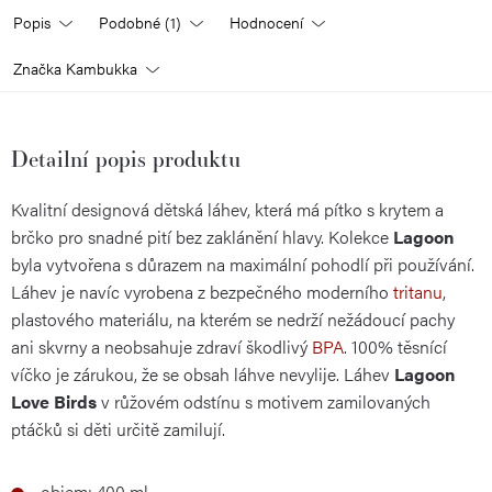
Popis
Podobné (1)
Hodnocení
Značka
Kambukka
Detailní popis produktu
Kvalitní designová dětská láhev, která má pítko s krytem a
brčko pro snadné pití bez zaklánění hlavy. Kolekce
Lagoon
byla vytvořena s důrazem na maximální pohodlí při používání.
Láhev je navíc vyrobena z bezpečného moderního
tritanu
,
plastového materiálu, na kterém se nedrží nežádoucí pachy
ani skvrny a neobsahuje zdraví škodlivý
BPA
. 100% těsnící
víčko je zárukou, že se obsah láhve nevylije. Láhev
Lagoon
Love Birds
v růžovém odstínu s motivem zamilovaných
ptáčků si děti určitě zamilují.
objem: 400 ml