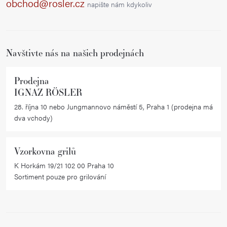
a
obchod@rosler.cz
napište nám kdykoliv
t
í
Navštivte nás na našich prodejnách
Prodejna
IGNAZ RÖSLER
28. října 10 nebo Jungmannovo náměstí 5, Praha 1 (prodejna má
dva vchody)
Vzorkovna grilů
K Horkám 19/21 102 00 Praha 10
Sortiment pouze pro grilování