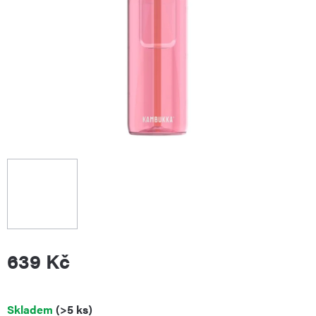
639 Kč
Měrná
Skladem
(>5 ks)