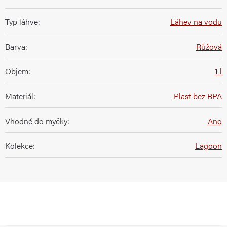
Typ láhve
:
Láhev na vodu
Barva
:
Růžová
Objem
:
1 l
Materiál
:
Plast bez BPA
Vhodné do myčky
:
Ano
Kolekce
:
Lagoon