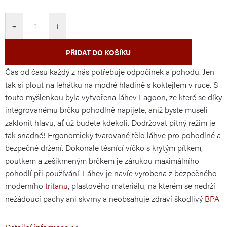
cena:
−
+
PŘIDAT DO KOŠÍKU
Čas od času každý z nás potřebuje odpočinek a pohodu. Jen
tak si plout na lehátku na modré hladině s koktejlem v ruce. S
touto myšlenkou byla vytvořena láhev Lagoon, ze které se díky
integrovanému brčku pohodlně napijete, aniž byste museli
zaklonit hlavu, ať už budete kdekoli. Dodržovat pitný režim je
tak snadné! Ergonomicky tvarované tělo láhve pro pohodlné a
bezpečné držení. Dokonale těsnící víčko s krytým pítkem,
poutkem a zešikmeným brčkem je zárukou maximálního
pohodlí při používání. Láhev je navíc vyrobena z bezpečného
moderního
tritanu
, plastového materiálu, na kterém se nedrží
nežádoucí pachy ani skvrny a neobsahuje zdraví škodlivý
BPA
.