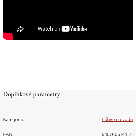
Doplňkové parametry
Kategorie
:
Láhve na vodu
EAN
:
5407005144121