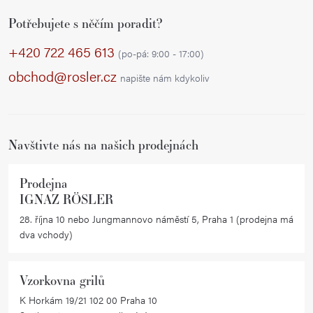
Z
Potřebujete s něčím poradit?
á
p
+420 722 465 613
(po-pá: 9:00 - 17:00)
a
obchod@rosler.cz
napište nám kdykoliv
t
í
Navštivte nás na našich prodejnách
Prodejna
IGNAZ RÖSLER
28. října 10 nebo Jungmannovo náměstí 5, Praha 1 (prodejna má
dva vchody)
Vzorkovna grilů
K Horkám 19/21 102 00 Praha 10