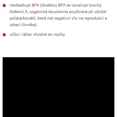
neobsahuje
BPA
(zkratkou BPA se označuje toxický
bisfenol A, organická sloučenina používaná při výrobě
polykarbonátů, která má negativní vliv na reprodukci a
zdraví člověka)
víčko i láhev vhodné do myčky