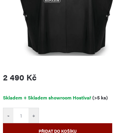
2 490 Kč
Měrná
Skladem + Skladem showroom Hostivař
(>5 ks)
cena:
−
+
PŘIDAT DO KOŠÍKU