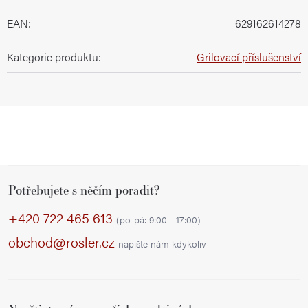
EAN
:
629162614278
Kategorie produktu
:
Grilovací příslušenství
Z
Potřebujete s něčím poradit?
á
p
+420 722 465 613
(po-pá: 9:00 - 17:00)
a
obchod@rosler.cz
napište nám kdykoliv
t
í