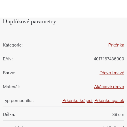
Doplňkové parametry
Kategorie
:
Prkénka
EAN
:
4017167486000
Barva
:
Dřevo tmavé
Materiál
:
Akáciové dřevo
Typ pomocníka
:
Prkénko krájecí
,
Prkénko špalek
Délka
:
39 cm