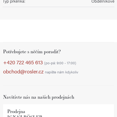
Typ prkénka
:
Obdélníkové
Z
Potřebujete s něčím poradit?
á
p
+420 722 465 613
(po-pá: 9:00 - 17:00)
a
obchod@rosler.cz
napište nám kdykoliv
t
í
Navštivte nás na našich prodejnách
Prodejna