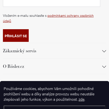
Vložením e-mailu souhlasíte s
podmínkami ochrany osobních
údajů
PŘIHLÁSIT SE
Zákaznický servis
O Rösler.cz
Sledujte nás
Používáme cookies, abychom Vám umožnili pohodlné
prohlížení webu a díky analýze provozu webu neustále
zlepšovali jeho funkce, výkon a použitelnost.
zde
.