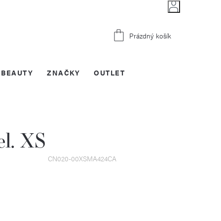
Nákupní
Prázdný košík
košík
BEAUTY
ZNAČKY
OUTLET
l. XS
CN020-00XSMA424CA