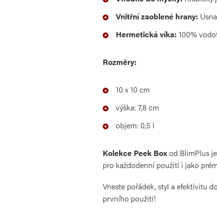
Vnitřní zaoblené hrany:
Usnad
Hermetická víka:
100% vodotě
Rozměry:
10 x 10 cm
výška: 7,8 cm
objem: 0,5 l
Kolekce Peek Box
od BlimPlus je
pro každodenní použití i jako pré
Vneste pořádek, styl a efektivitu 
prvního použití!