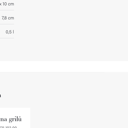
x 10 cm
7,8 cm
0,5 l
h
na grilů
21 102 00