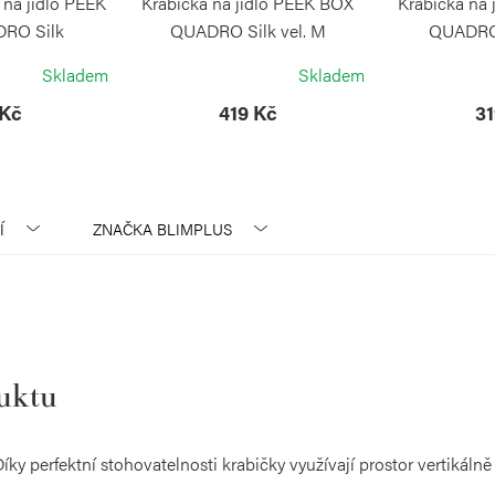
 na jídlo PEEK
Krabička na jídlo PEEK BOX
Krabička na
RO Silk
QUADRO Silk vel. M
QUADRO 
LUS
BLIMPLUS
BL
Skladem
Skladem
 Kč
419 Kč
31
Í
ZNAČKA
BLIMPLUS
duktu
íky perfektní stohovatelnosti krabičky využívají prostor vertikálně 