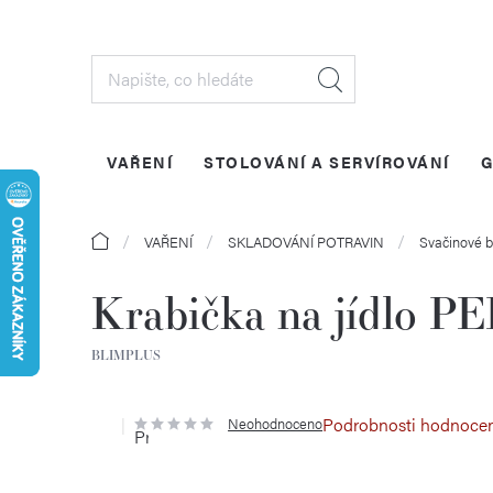
Přejít
na
obsah
VAŘENÍ
STOLOVÁNÍ A SERVÍROVÁNÍ
G
Domů
VAŘENÍ
SKLADOVÁNÍ POTRAVIN
Svačinové 
Krabička na jídlo 
BLIMPLUS
Podrobnosti hodnoce
Neohodnoceno
Průměrné
hodnocení
produktu
je
0,0