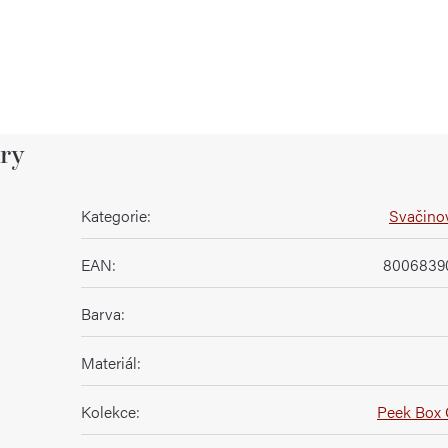
ry
Kategorie
:
Svačino
EAN
:
8006839
Barva
:
Materiál
:
Kolekce
:
Peek Box