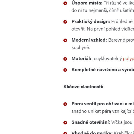
Úspora místa:
Tři různé velik
do ní tu nejmenší, čímž ušetřít
Praktický design:
Průhledné v
otevřít. Na první pohled vidítem
Moderní vzhled:
Barevné prove
kuchyně.
Materiál:
recyklovatelný
poly
Kompletně navrženo a vyrobe
Klíčové vlastnosti:
Parní ventil pro ohřívání v m
snadno unikat pára vznikající
Snadné otevírání:
Víčka jsou 
Vhodné do myčky:
Krabičky j