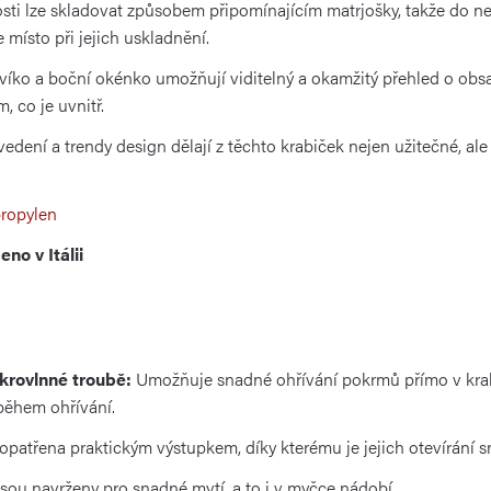
osti lze skladovat způsobem připomínajícím matrjošky, takže do nej
e místo při jejich uskladnění.
íko a boční okénko umožňují viditelný a okamžitý přehled o obsah
, co je uvnitř.
dení a trendy design dělají z těchto krabiček nejen užitečné, al
propylen
no v Itálii
ikrovlnné troubě:
Umožňuje snadné ohřívání pokrmů přímo v krab
 během ohřívání.
opatřena praktickým výstupkem, díky kterému je jejich otevírání 
sou navrženy pro snadné mytí, a to i v myčce nádobí.