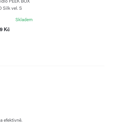
 jídlo PEEK BOX
Silk vel. S
IMPLUS
Skladem
9 Kč
a efektivně.