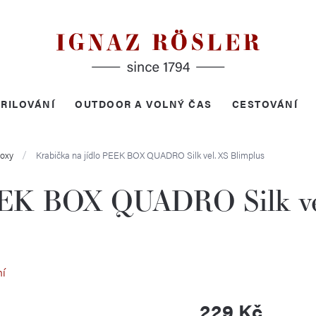
RILOVÁNÍ
OUTDOOR A VOLNÝ ČAS
CESTOVÁNÍ
boxy
Krabička na jídlo PEEK BOX QUADRO Silk vel. XS
Blimplus
PEEK BOX QUADRO Silk ve
ní
229 Kč