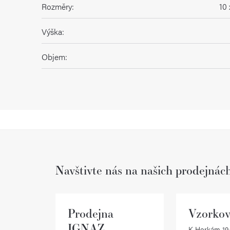
Rozměry
:
10 
Výška
:
Objem
:
Navštivte nás na našich prodejnác
Prodejna
Vzorkov
IGNAZ
K Horkám 19/