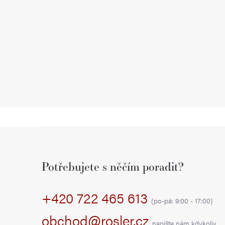
Z
á
Potřebujete s něčím poradit?
p
+420 722 465 613
a
(po-pá: 9:00 - 17:00)
t
obchod@rosler.cz
napište nám kdykoliv