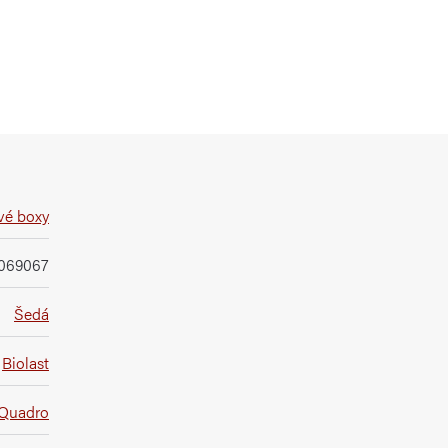
vé boxy
069067
Šedá
Biolast
 Quadro