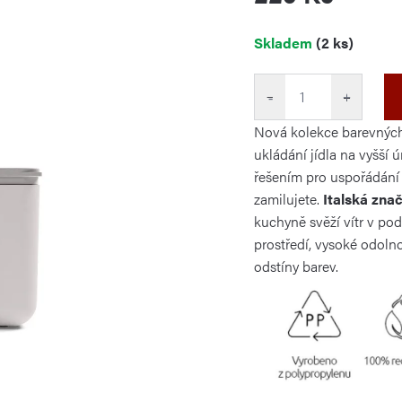
Měrná
Skladem
(2 ks)
cena:
−
+
Nová kolekce barevných
ukládání jídla na vyšší 
řešením pro uspořádání 
zamilujete.
Italská zna
kuchyně svěží vítr v po
prostředí, vysoké odoln
odstíny barev.