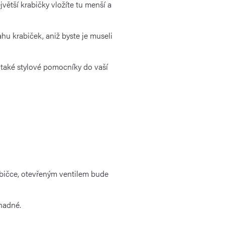
větší krabičky vložíte tu menší a
u krabiček, aniž byste je museli
e také stylové pomocníky do vaší
ičce, otevřeným ventilem bude
snadné.