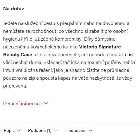
Měrná
Na dotaz
Jedete na služební cestu s přespáním nebo na dovolenou a
cena:
nemůžete se rozhodnout, co všechno si zabalit pro osobní
hygienu? Klid, už žádné kompromisy! Díky důmyslně
navrženému kosmetickému kufříku
Victoria Signature
Beauty Case
už nic nezapomenete, ani nebudete muset část
věcí nechat doma. Skládací taštička na toaletní potřeby nabízí
intuitivní úložná řešení, jako je snadno čistitelné průhledné
pouzdro na zip a spousta kapes na vaše nezbytnosti. Je vždy
připravena.
Detailní informace
Popis
Podobné (1)
Hodnocení