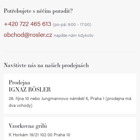
Z
Potřebujete s něčím poradit?
á
p
+420 722 465 613
(po-pá: 9:00 - 17:00)
a
obchod@rosler.cz
napište nám kdykoliv
t
í
Navštivte nás na našich prodejnách
Prodejna
IGNAZ RÖSLER
28. října 10 nebo Jungmannovo náměstí 5, Praha 1 (prodejna má
dva vchody)
Vzorkovna grilů
K Horkám 19/21 102 00 Praha 10