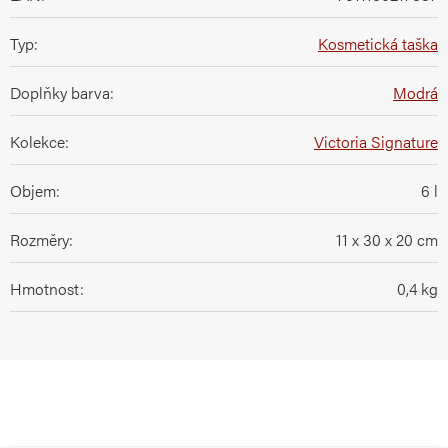
Typ
:
Kosmetická taška
Doplňky barva
:
Modrá
Kolekce
:
Victoria Signature
Objem
:
6 l
Rozměry
:
11 x 30 x 20 cm
Hmotnost
:
0,4 kg