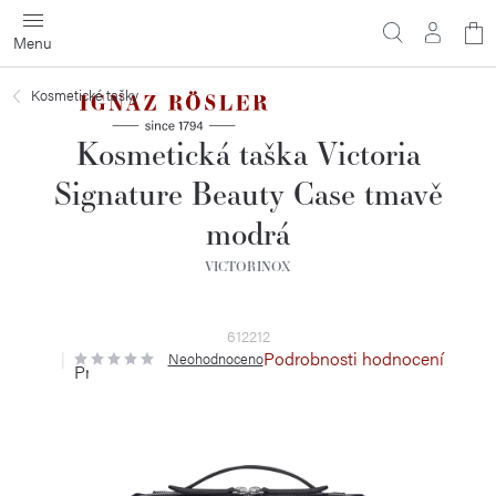
Přejít
N
na
obsah
ko
Kosmetické tašky
Kosmetická taška Victoria
Signature Beauty Case tmavě
modrá
VICTORINOX
612212
Podrobnosti hodnocení
Neohodnoceno
Průměrné
hodnocení
produktu
je
0,0
z
5
hvězdiček.