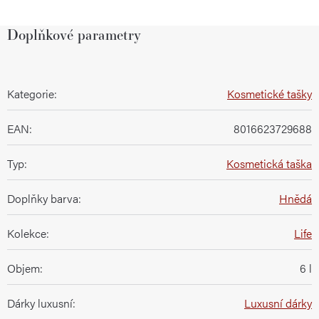
Doplňkové parametry
Kategorie
:
Kosmetické tašky
EAN
:
8016623729688
Typ
:
Kosmetická taška
Doplňky barva
:
Hnědá
Kolekce
:
Life
Objem
:
6 l
Dárky luxusní
:
Luxusní dárky