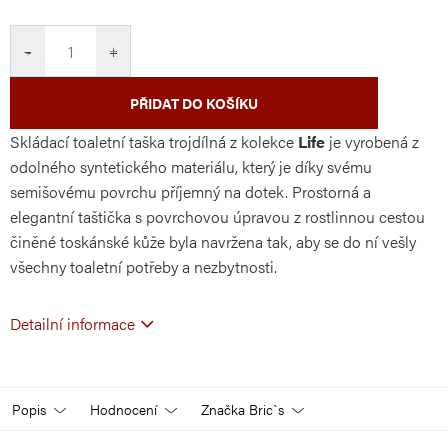
cena:
−
+
PŘIDAT DO KOŠÍKU
Skládací toaletní taška trojdílná z kolekce
Life
je vyrobená z
odolného syntetického materiálu, který je díky svému
semišovému povrchu příjemný na dotek. Prostorná a
elegantní taštička s povrchovou úpravou z rostlinnou cestou
činěné toskánské kůže byla navržena tak, aby se do ní vešly
všechny toaletní potřeby a nezbytnosti.
Detailní informace
Popis
Hodnocení
Značka
Bric`s