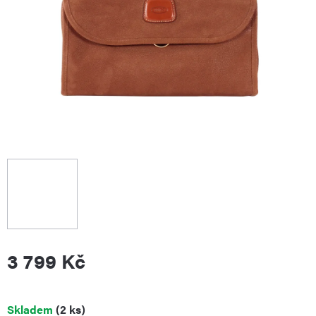
3 799 Kč
Měrná
Skladem
(2 ks)