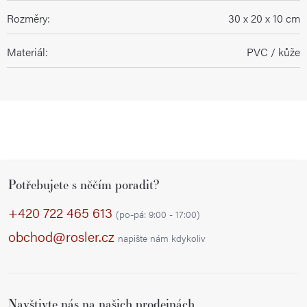
Rozměry
:
30 x 20 x 10 cm
Materiál
:
PVC / kůže
Z
Potřebujete s něčím poradit?
á
p
+420 722 465 613
(po-pá: 9:00 - 17:00)
a
obchod@rosler.cz
napište nám kdykoliv
t
í
Navštivte nás na našich prodejnách