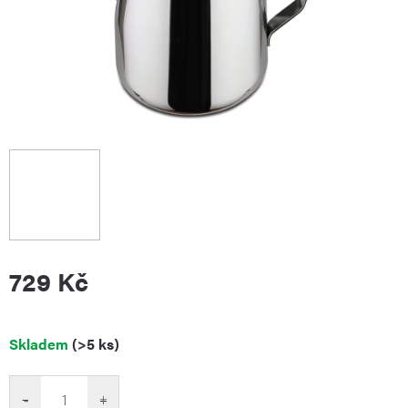
729 Kč
Měrná
Skladem
(>5 ks)
cena:
−
+