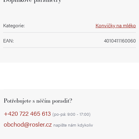
Kategorie
:
Konvičky na mléko
EAN
:
4010411160060
Z
Potřebujete s něčím poradit?
á
p
+420 722 465 613
(po-pá: 9:00 - 17:00)
a
obchod@rosler.cz
napište nám kdykoliv
t