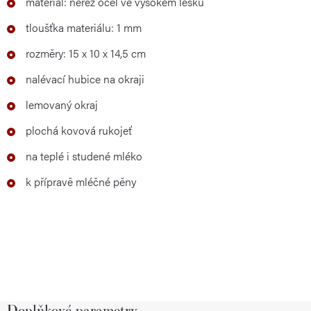
materiál: nerez ocel ve vysokém lesku
tloušťka materiálu: 1 mm
rozměry: 15 x 10 x 14,5 cm
nalévací hubice na okraji
lemovaný okraj
plochá kovová rukojeť
na teplé i studené mléko
k přípravě mléčné pěny
Doplňkové parametry