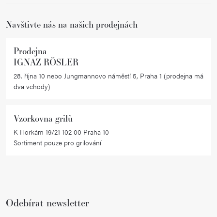
í
Navštivte nás na našich prodejnách
Prodejna
IGNAZ RÖSLER
28. října 10 nebo Jungmannovo náměstí 5, Praha 1 (prodejna má
dva vchody)
Vzorkovna grilů
K Horkám 19/21 102 00 Praha 10
Sortiment pouze pro grilování
Odebírat newsletter