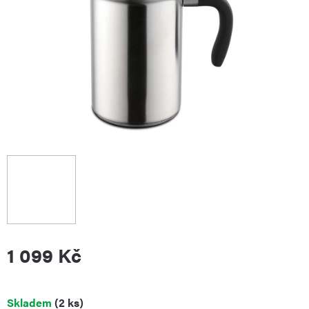
1 099 Kč
Měrná
Skladem
(2 ks)