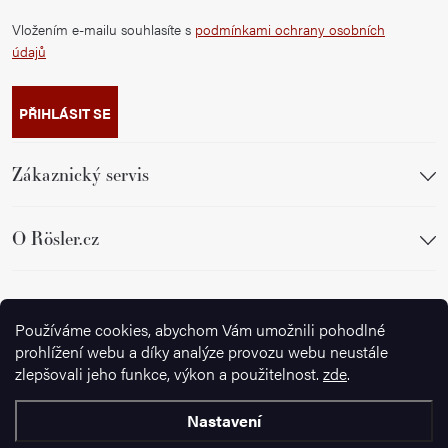
Vložením e-mailu souhlasíte s
podmínkami ochrany osobních
údajů
PŘIHLÁSIT SE
Zákaznický servis
O Rösler.cz
Sledujte nás
Používáme cookies, abychom Vám umožnili pohodlné
prohlížení webu a díky analýze provozu webu neustále
zlepšovali jeho funkce, výkon a použitelnost.
zde
.
Nastavení
Copyright 2026
Ignazrosler.cz
. Všechna práva vyhrazena.
Upravit