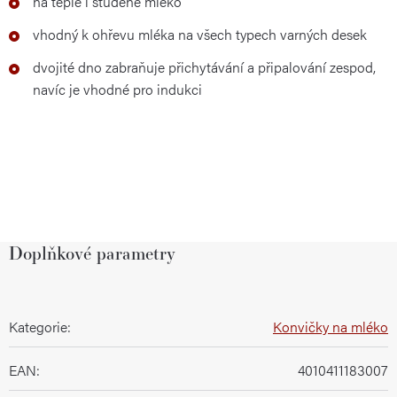
na teplé i studené mléko
vhodný k ohřevu mléka na všech typech varných desek
dvojité dno zabraňuje přichytávání a připalování zespod,
navíc je vhodné pro indukci
Doplňkové parametry
Kategorie
:
Konvičky na mléko
EAN
:
4010411183007