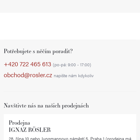
Z
Potřebujete s něčím poradit?
á
p
+420 722 465 613
(po-pá: 9:00 - 17:00)
a
obchod@rosler.cz
napište nám kdykoliv
t
í
Navštivte nás na našich prodejnách
Prodejna
IGNAZ RÖSLER
28. října 10 nebo Jungmannovo náměstí 5, Praha 1 (prodejna má