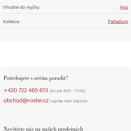
Vhodné do myčky
:
Ano
Kolekce
:
Palladium
Z
Potřebujete s něčím poradit?
á
p
+420 722 465 613
(po-pá: 9:00 - 17:00)
a
obchod@rosler.cz
napište nám kdykoliv
t
í
Navštivte nás na našich prodejnách