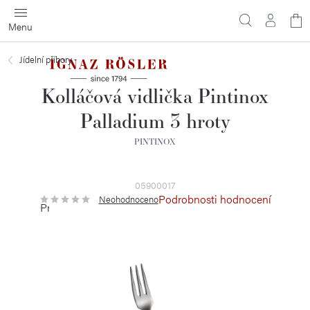
Přejít
N
na
obsah
ko
Jídelní příbory
Kolláčová vidlička Pintinox
Palladium 3 hroty
PINTINOX
05900017
Podrobnosti hodnocení
Neohodnoceno
Průměrné
hodnocení
produktu
je
0,0
z
5
hvězdiček.