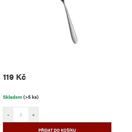
119 Kč
Měrná
Skladem
(>5 ks)
cena:
−
+
PŘIDAT DO KOŠÍKU