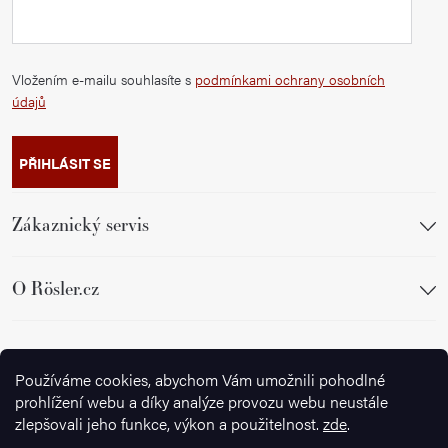
Vložením e-mailu souhlasíte s
podmínkami ochrany osobních
údajů
PŘIHLÁSIT SE
Zákaznický servis
O Rösler.cz
Sledujte nás
Používáme cookies, abychom Vám umožnili pohodlné
prohlížení webu a díky analýze provozu webu neustále
zlepšovali jeho funkce, výkon a použitelnost.
zde
.