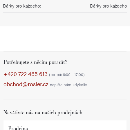
Dárky pro každého
:
Dárky pro každého
Z
Potřebujete s něčím poradit?
á
p
+420 722 465 613
(po-pá: 9:00 - 17:00)
a
obchod@rosler.cz
napište nám kdykoliv
t
í
Navštivte nás na našich prodejnách
Prodejna