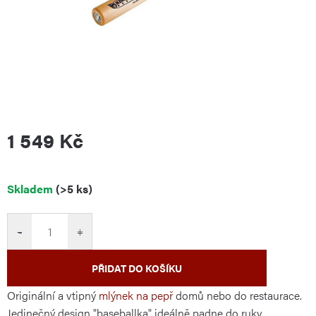
1 549 Kč
Měrná
Skladem
(>5 ks)
cena:
−
+
PŘIDAT DO KOŠÍKU
Originální a vtipný
mlýnek na pepř
domů nebo do restaurace.
Jedinečný design "baseballka" ideálně padne do ruky