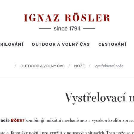
RILOVÁNÍ
OUTDOOR A VOLNÝ ČAS
CESTOVÁNÍ
Domů
OUTDOOR A VOLNÝ ČAS
NOŽE
Vystřelovací nože
Vystřelovací 
í nože
kombinují unikátní mechanismus a vysokou kvalitu zpracová
Böker
atele, fanoušky nožů i pro využití v nouzových situacích. Tyto nože se