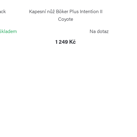
ack
Kapesní nůž Böker Plus Intention II
Coyote
BÖKER PLUS
Skladem
Na dotaz
1 249 Kč