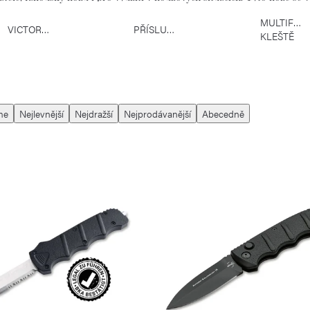
MULTIFUN
VICTORINOX
PŘÍSLUŠENSTVÍ
KLEŠTĚ
me
Nejlevnější
Nejdražší
Nejprodávanější
Abecedně