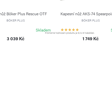
nůž Böker Plus Rescue OTF
Kapesní nůž AKS-74 Spearpoi
BÖKER PLUS
BÖKER PLUS
Skladem
Průměrné hodnocení produktu je 5,0 z 5 hvězdiček.
3 039 Kč
1 749 Kč