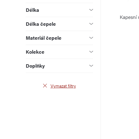
r
p
Délka
o
r
Kapesní 
d
Délka čepele
o
u
Materiál čepele
d
k
Kolekce
u
t
k
Doplňky
ů
t
Vymazat filtry
ů