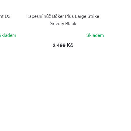
nt D2
Kapesní nůž Böker Plus Large Strike
Grivory Black
BÖKER PLUS
Skladem
Skladem
2 499 Kč