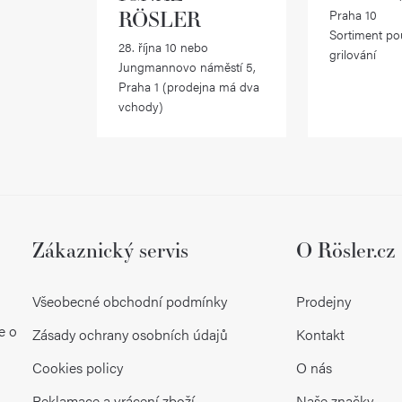
RÖSLER
Praha 10
í
Sortiment po
28. října 10 nebo
p
grilování
Jungmannovo náměstí 5,
r
Praha 1 (prodejna má dva
vchody)
v
k
y
v
ý
Zákaznický servis
O Rösler.cz
p
Všeobecné obchodní podmínky
Prodejny
i
e o
Zásady ochrany osobních údajů
Kontakt
s
Cookies policy
O nás
u
Reklamace a vrácení zboží
Naše značky