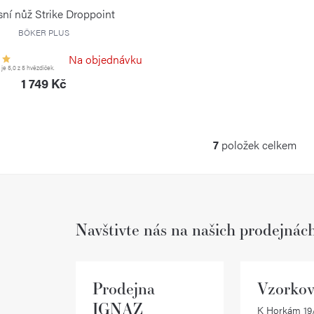
ní nůž Strike Droppoint
BÖKER PLUS
Na objednávku
e 5,0 z 5 hvězdiček.
1 749 Kč
7
položek celkem
O
v
l
Navštivte nás na našich prodejnác
á
d
a
Prodejna
Vzorkov
c
IGNAZ
K Horkám 19/