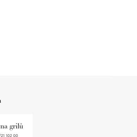
h
na grilů
21 102 00