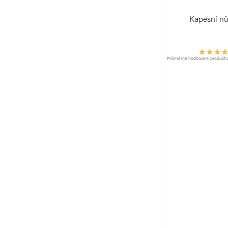
Kapesní n
Průměrné hodnocení produktu j