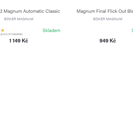
ůž Magnum Automatic Classic
Magnum Final Flick Out Bl
BÖKER MAGNUM
BÖKER MAGNUM
Skladem
e 5,0 z 5 hvězdiček.
1 149 Kč
949 Kč