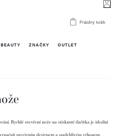
Nákupní
Prázdný košík
košík
BEAUTY
ZNAČKY
OUTLET
nože
ní. Rychlé otevření nože na stisknutí tlačítka je ideální
 vyznačují precizním designem a spolehlivým výkonem.