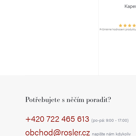
Kapes
Průměrné hodnocení produktu j
Z
á
Potřebujete s něčím poradit?
p
+420 722 465 613
a
(po-pá: 9:00 - 17:00)
t
obchod@rosler.cz
napište nám kdykoliv