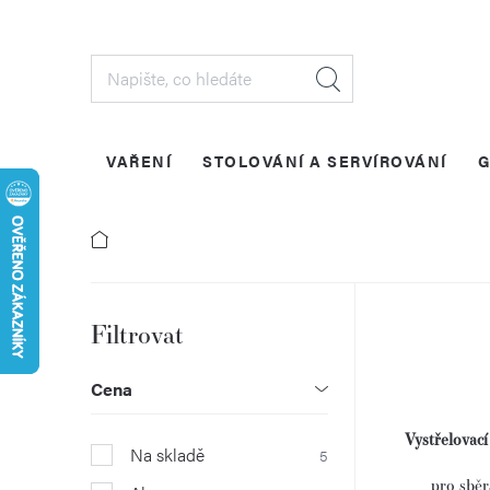
Přejít
na
obsah
VAŘENÍ
STOLOVÁNÍ A SERVÍROVÁNÍ
G
P
o
Cena
s
Vystřelovac
Na skladě
5
t
pro sběr