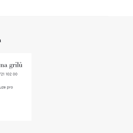
h
na grilů
21 102 00
uze pro