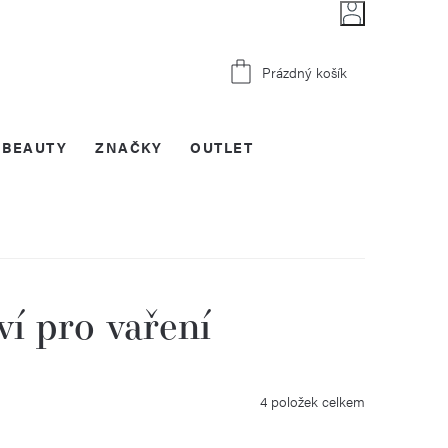
Nákupní
Prázdný košík
košík
BEAUTY
ZNAČKY
OUTLET
ví pro vaření
4
položek celkem