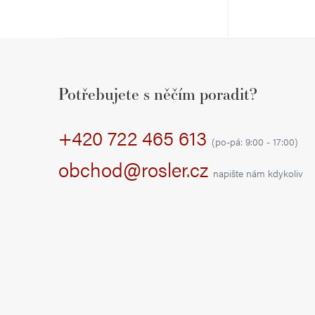
Z
á
Potřebujete s něčím poradit?
p
+420 722 465 613
a
(po-pá: 9:00 - 17:00)
t
obchod@rosler.cz
napište nám kdykoliv
í