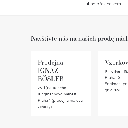
4
položek celkem
O
v
l
Navštivte nás na našich prodejnác
á
d
a
Prodejna
Vzorkov
c
IGNAZ
K Horkám 19/
RÖSLER
Praha 10
í
Sortiment po
28. října 10 nebo
p
grilování
Jungmannovo náměstí 5,
r
Praha 1 (prodejna má dva
vchody)
v
k