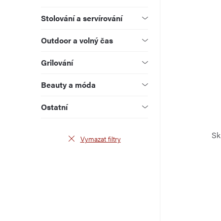
t
k
ů
Stolování a servírování
t
Outdoor a volný čas
ů
Grilování
Beauty a móda
Ostatní
Sk
Vymazat filtry