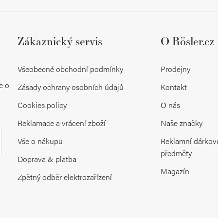
y
v
ý
Zákaznický servis
O Rösler.cz
p
Všeobecné obchodní podmínky
Prodejny
i
e o
Zásady ochrany osobních údajů
Kontakt
s
Cookies policy
O nás
u
Reklamace a vrácení zboží
Naše značky
Vše o nákupu
Reklamní dárkov
předměty
Doprava & platba
Magazín
Zpětný odběr elektrozařízení