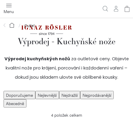
Přejít
N
na
obsah
ko
Domů
Outlet
Výprodej - Kuchyňské nože
Výprodej kuchyňských nožů
za outletové ceny. Objevte
kvalitní nože pro krájení, porcování i každodenní vaření –
dokud jsou skladem ulovte své oblíbené kousky.
Ř
Doporučujeme
Nejlevnější
Nejdražší
Nejprodávanější
a
Abecedně
z
4
položek celkem
e
n