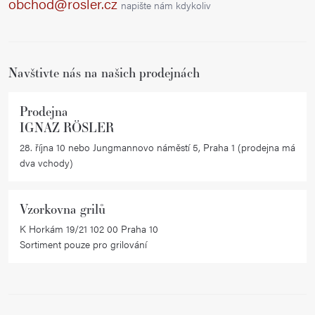
obchod@rosler.cz
napište nám kdykoliv
c
t
í
í
p
r
Navštivte nás na našich prodejnách
v
k
Prodejna
y
IGNAZ RÖSLER
v
28. října 10 nebo Jungmannovo náměstí 5, Praha 1 (prodejna má
ý
dva vchody)
p
i
Vzorkovna grilů
s
K Horkám 19/21 102 00 Praha 10
u
Sortiment pouze pro grilování