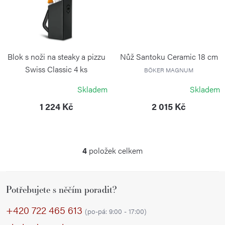
Blok s noži na steaky a pizzu
Nůž Santoku Ceramic 18 cm
Swiss Classic 4 ks
BÖKER MAGNUM
VICTORINOX
Skladem
Skladem
1 224 Kč
2 015 Kč
4
položek celkem
O
v
Z
l
Potřebujete s něčím poradit?
á
á
p
d
+420 722 465 613
(po-pá: 9:00 - 17:00)
a
a