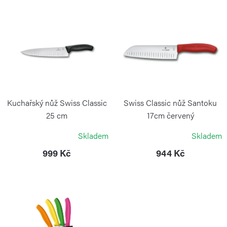
í
V
p
ý
r
p
o
i
d
s
u
p
k
r
Kuchařský nůž Swiss Classic
Swiss Classic nůž Santoku
t
o
25 cm
17cm červený
ů
VICTORINOX
VICTORINOX
d
Skladem
Skladem
u
999 Kč
944 Kč
k
t
ů